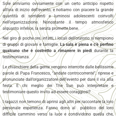
Sole arriviamo ovviamente con un certo anticipo rispetto
all’ora di inizio dell’evento, e notiamo con piacere la grande
quantità di sorridenti e luminosi adolescenti coinvolti
nell’organizzazione. Nonostante il tempo atmosferico
alquanto infelice, la serata promette bene.
Nel giro di poche ore, infatti, i locali dell’oratorio si riempiono
di gruppi di giovani e famiglie.
La sala è piena e c’è perfino
qualcuno che è costretto a rimanere in piedi
durante la
testimonianza.
Le chiacchiere della gente vengono interrotte dalle bellissime
parole di Papa Francesco, “andate controcorrente”, riprese e
pronunciate dall’organizzatore dell’evento per dare il via alla
festa. E chi meglio dei The Sun può interpretare e
testimoniare questo invito ad essere coraggiosi?
I ragazzi non temono di aprirsi agli altri per raccontare la loro
personale esperienza. Fanno dono al pubblico del loro
difficile cammino verso la luce e condividono quella che,