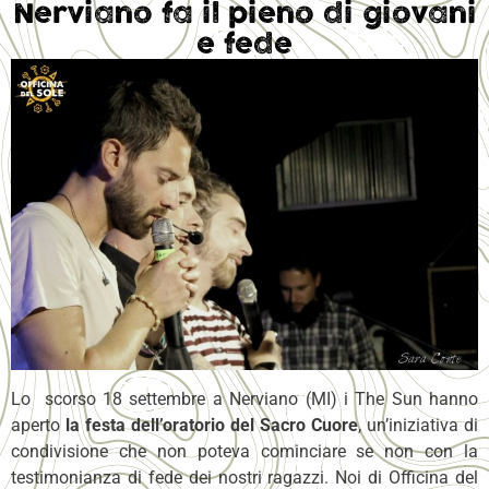
Nerviano fa il pieno di giovani
e fede
Lo scorso 18 settembre a Nerviano (MI) i The Sun hanno
aperto
la festa dell’oratorio del Sacro Cuore
, un’iniziativa di
condivisione che non poteva cominciare se non con la
testimonianza di fede dei nostri ragazzi. Noi di Officina del