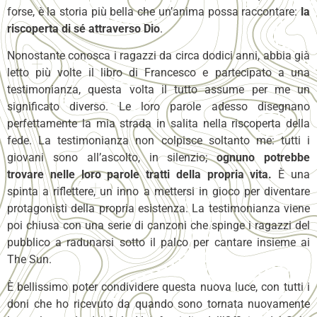
forse, è la storia più bella che un’anima possa raccontare:
la
riscoperta di sé attraverso Dio
.
Nonostante conosca i ragazzi da circa dodici anni, abbia già
letto più volte il libro di Francesco e partecipato a una
testimonianza, questa volta il tutto assume per me un
significato diverso. Le loro parole adesso disegnano
perfettamente la mia strada in salita nella riscoperta della
fede. La testimonianza non colpisce soltanto me: tutti i
giovani sono all’ascolto, in silenzio;
ognuno potrebbe
trovare nelle loro parole tratti della propria vita.
È una
spinta a riflettere, un inno a mettersi in gioco per diventare
protagonisti della propria esistenza. La testimonianza viene
poi chiusa con una serie di canzoni che spinge i ragazzi del
pubblico a radunarsi sotto il palco per cantare insieme ai
The Sun.
È bellissimo poter condividere questa nuova luce, con tutti i
doni che ho ricevuto da quando sono tornata nuovamente