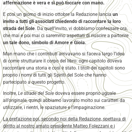
affermazione è vera e si può toccare con mano.
E così un giorno di inizio ottobre la Redazione lancia
un
invito a tutti gli associati chiedendo di raccontare la loro
strada del Sole
. Da quell’invito, vi dobbiamo confessare ora,
che mai e poi mai ci saremmo aspettati di riuscire a partorire
un tale dono, simbolo di Amore e Gioia.
Man mano che i contributi arrivavano si faceva largo l’idea
di come strutturare il corpo del libro: ogni capitolo doveva
raccontare una storia e così è stato. I titoli dei capitoli sono
proprio i nomi di tutti gli Spiriti del Sole che hanno
partecipato a questo progetto.
Inoltre,
Le strade del Sole
doveva essere proprio uguale
all’originale, quindi abbiamo lavorato molto sui caratteri da
utilizzare, i rientri, le spaziature e l’impaginazione.
La prefazione poi, secondo noi della Redazione, spettava di
diritto al nostro amato presidente Matteo Folezzani e i