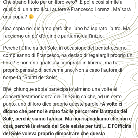
Che strano titolo per un libro vero?! E poi è così simile a
quello di un altro il cui autore è Francesco Lorenzi. Ma sarà
una copia?
Una copia no, diciamo però che l’uno ha ispirato l’altro. Ma
facciamo un po’ d’ordine e partiamo dall’inizio.
Perché l’Officina del Sole, in occasione del trentatreesimo
compleanno di Francesco, ha deciso di regalargli proprio un
libro? E non uno qualsiasi comprato in libreria, ma ha
proprio pensato di scriverne uno. Non a caso l’autore di
nome fa “Spiriti del Sole”.
Bhè, chiunque abbia partecipato almeno una volta ai
concerti-testimonianza dei The Sun sa che, ad un certo
punto, uno di loro dice proprio queste parole
«A volte ci
dicono che per noi è stato facile percorrere la strada del
Sole, perché siamo famosi. Ma noi rispondiamo che non è
così, perché la strada del Sole esiste per tutti.» E l’Officina
del Sole voleva proprio dimostrare che questa