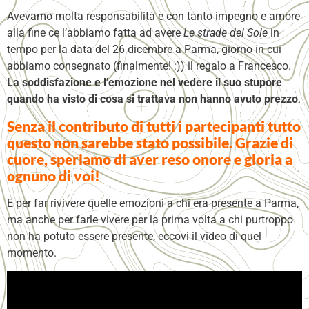
Avevamo molta responsabilità e con tanto impegno e amore
alla fine ce l’abbiamo fatta ad avere
Le strade del Sole
in
tempo per la data del 26 dicembre a Parma, giorno in cui
abbiamo consegnato (finalmente! :)) il regalo a Francesco.
La soddisfazione e l’emozione nel vedere il suo stupore
quando ha visto di cosa si trattava non hanno avuto prezzo
.
Senza il contributo di tutti i partecipanti tutto
questo non sarebbe stato possibile. Grazie di
cuore, speriamo di aver reso onore e gloria a
ognuno di voi!
E per far rivivere quelle emozioni a chi era presente a Parma,
ma anche per farle vivere per la prima volta a chi purtroppo
non ha potuto essere presente, eccovi il video di quel
momento.