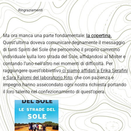
Ringraziamenti
Ma ora manca una parte fondamentale:
la copertina.
Quest’ultima doveva comunicare degnamente il messaggio
di tanti Spiriti del Sole che percorrono il proprio cammino
individuale sulla loro strada del Sole, affidandosi al Mister e
contando l’uno nell’altro nei momenti di difficoltà. Per
raggiungere quest’obbiettivo
ci siamo affidati a Erika Serafini
e Sara Falomi del laboratorio foto
, che con pazienza e
impegno hanno assecondato ogni nostra richiesta portando
il loro talento nel confezionamento di quest’opera.