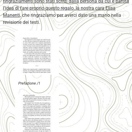
ringraziamenti sono stati scritti dalla persona da cui è partita
l’idea di fare proprio questo regalo, la nostra cara Elisa
Manenti,
che ringraziamo per averci dato una mano nella
revisione dei testi.
Prefazione /1