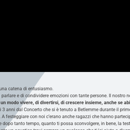
i una catena di entusiasmo.
di parlare e di condividere emozioni con tante persone. Il nostro 
modo vivere, di divertirsi, di crescere insieme, anche se abit
i 3 anni dal Concerto che si è tenuto a Betlemme durante il primo
. A festeggiare con noi c’erano anche ragazzi che hanno partec
che dopo tanto tempo, quanto ti possa sconvolgere, in bene, la te