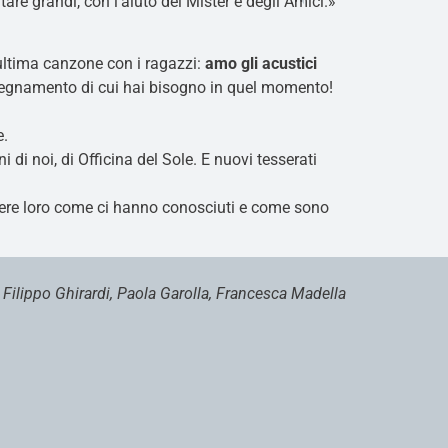
tare grandi, con l’aiuto del Mister e degli Amici.»
ultima canzone con i ragazzi:
a
mo gli acustici
insegnamento di cui hai bisogno in quel momento!
e.
i di noi, di Officina del Sole. E nuovi tesserati
ere loro come ci hanno conosciuti e come sono
 Filippo Ghirardi, Paola Garolla, Francesca Madella