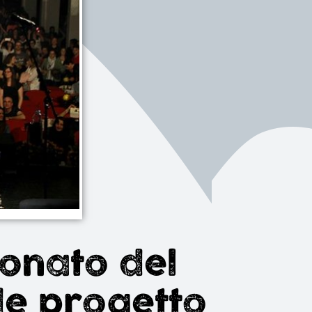
onato del
de progetto