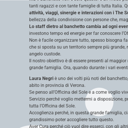
tanti ragazzi e con tante famiglie di tutta Italia.
attività, viaggi, sinergie e interazioni con i The 
bellezza della condivisione con persone che, maga
Lo staff dietro al banchetto cambia ad ogni event
investono tempo ed energie per far conoscere l’Offi
Non è facile organizzare tutto, spesso bisogna fare
che si sposta su un territorio sempre più grande
angelo custode.
Il nostro obiettivo è di essere presenti al maggi
grande famiglia. Ora, quando durante i vari eventi
Laura Negri
è uno dei volti più noti del banchett
abito in provincia di Verona.
Se penso all’Officina del Sole e a come voglio vi
Servizio perché voglio mettermi a disposizione, p
tutta l’Officina del Sole.
Accoglienza perché, in questa grande famiglia, cia
grandissimo poter accogliere tutto questo.
Aver Cura perché ciò vuol dire esserci, con gli altr