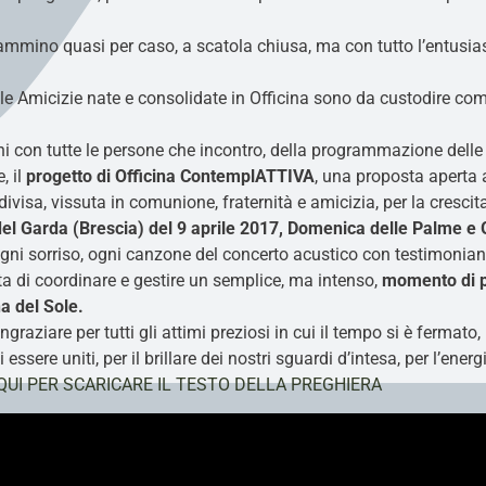
cammino quasi per caso, a scatola chiusa, ma con tutto l’entu
i, le Amicizie nate e consolidate in Officina sono da custodire c
ni con tutte le persone che incontro, della programmazione delle var
, il
progetto di Officina ContemplATTIVA
, una proposta aperta
ivisa, vissuta in comunione, fraternità e amicizia, per la cresci
el Garda (Brescia) del 9 aprile 2017,
Domenica delle Palme e G
 ogni sorriso, ogni canzone del concerto acustico con testimonia
 di coordinare e gestire un semplice, ma intenso,
momento di p
na del Sole.
ziare per tutti gli attimi preziosi in cui il tempo si è fermato, 
sere uniti, per il brillare dei nostri sguardi d’intesa, per l’ener
QUI PER SCARICARE IL TESTO DELLA PREGHIERA