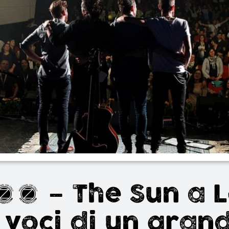
 – The Sun a L
 voci di un gran