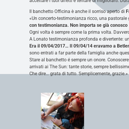
accettare i tuoi difetti e tentare di migliorarti. D
Il banchetto Officina è anche il sorriso aperto di
F
«Un concerto-testimonianza ricco, una pastorale 
con testimonianza. Non importa se già conosco l
Ogni volta è sempre come la prima volta. Davver
A Lonato testimonianza profonda e divertente: u
Era il 09/04/2017…
Il 09/04/14 eravamo a Betlem
sono entrati a far parte della famiglia anche ques
Stare al banchetto é sempre un onore. Conoscere
arrivati ai The Sun: tante storie, sempre bellissim
Che dire… grata di tutto. Semplicemente, grazie.»