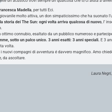
urante un acustico trovi sempre un qualcosa che ti/ci aiuta a diven
rancesca Madella
, per tutti Eci.
giovanile molto attiva, un don simpaticissimo che ha suonato l’
a storia dei The Sun: ogni volta arriva qualcosa di nuovo
, l’ 
o.
n ottimo connubio, esaltato da un pubblico numeroso e partecip
me, sotto un palco unico. 3 anni esatti: 3 anni speciali.
E 3 ann
ta volta.
 i nuovi compagni di avventura é davvero magnifico. Amo chied
e, da ascoltare.
Laura Negri,