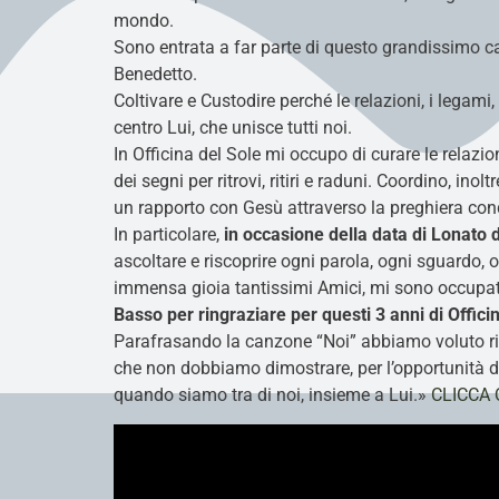
mondo.
Sono entrata a far parte di questo grandissimo 
Benedetto.
Coltivare e Custodire perché le relazioni, i legam
centro Lui, che unisce tutti noi.
In Officina del Sole mi occupo di curare le relazio
dei segni per ritrovi, ritiri e raduni. Coordino, inoltre
un rapporto con Gesù attraverso la preghiera cond
In particolare,
in occasione della data di
Lonato d
ascoltare e riscoprire ogni parola, ogni sguardo,
immensa gioia tantissimi Amici, mi sono occupata
Basso per ringraziare per questi
3 anni di Offici
Parafrasando la canzone “Noi” abbiamo voluto ringra
che non dobbiamo dimostrare, per l’opportunità di es
quando siamo tra di noi, insieme a Lui.»
CLICCA 