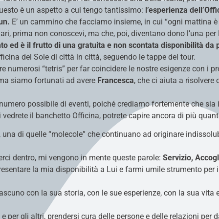
 Questo è un aspetto a cui tengo tantissimo:
l’esperienza dell’Offi
Sun.
E’ un cammino che facciamo insieme, in cui “ogni mattina è 
ri, prima non conoscevi, ma che, poi, diventano dono l’una per l’
o ed è il frutto di una gratuita e non scontata disponibilità da
cina del Sole di città in città, seguendo le tappe del tour.
 numerosi “tetris” per far coincidere le nostre esigenze con i pro
, ma siamo fortunati ad avere
Francesca
, che ci aiuta a risolver
or numero possibile di eventi, poiché crediamo fortemente che sia
 vedrete il banchetto Officina, potrete capire ancora di più quant
o, una di quelle “molecole” che continuano ad originare indissolu
verci dentro, mi vengono in mente queste parole:
Servizio, Accogl
resentare la mia disponibilità a Lui e farmi umile strumento pe
scuno con la sua storia, con le sue esperienze, con la sua vita e
i e per gli altri, prendersi cura delle persone e delle relazioni per