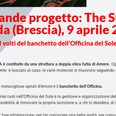
rande progetto: The 
a (Brescia), 9 aprile
I volti del banchetto dell’Officina del Sol
 è costituito da una struttura a doppia elica fatta di Amore.
Og
Niente è lasciato al caso: le varie molecole si muovono seguendo 
meravigliose spirali d’Amore è il
banchetto dell’Officina.
ei ruoli nell’Officina del Sole è la gestione e organizzazione de
sibilità di rinnovare la propria iscrizione e, a chi lo desidera, di
fare informazione, per far conoscere una bella realtà, per comu