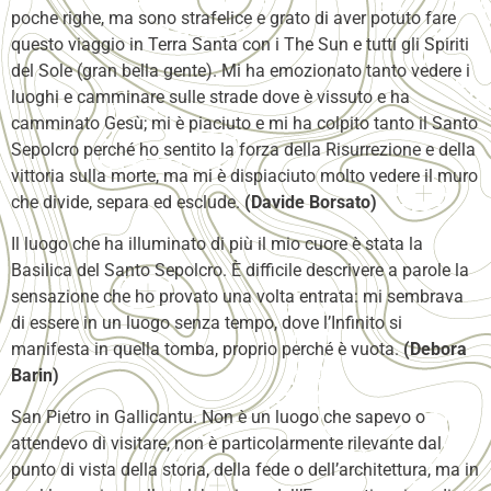
poche righe, ma sono strafelice e grato di aver potuto fare
questo viaggio in Terra Santa con i The Sun e tutti gli Spiriti
del Sole (gran bella gente). Mi ha emozionato tanto vedere i
luoghi e camminare sulle strade dove è vissuto e ha
camminato Gesù; mi è piaciuto e mi ha colpito tanto il Santo
Sepolcro perché ho sentito la forza della Risurrezione e della
vittoria sulla morte, ma mi è dispiaciuto molto vedere il muro
che divide, separa ed esclude.
(Davide Borsato)
Il luogo che ha illuminato di più il mio cuore è stata la
Basilica del Santo Sepolcro. È difficile descrivere a parole la
sensazione che ho provato una volta entrata: mi sembrava
di essere in un luogo senza tempo, dove l’Infinito si
manifesta in quella tomba, proprio perché è vuota.
(Debora
Barin)
San Pietro in Gallicantu. Non è un luogo che sapevo o
attendevo di visitare, non è particolarmente rilevante dal
punto di vista della storia, della fede o dell’architettura, ma in