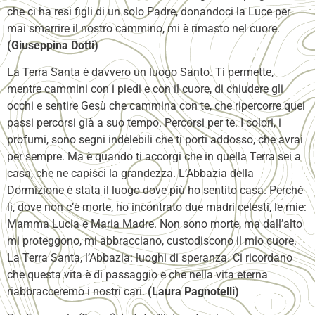
che ci ha resi figli di un solo Padre, donandoci la Luce per
mai smarrire il nostro cammino, mi è rimasto nel cuore.
(Giuseppina Dotti)
La Terra Santa è davvero un luogo Santo. Ti permette,
mentre cammini con i piedi e con il cuore, di chiudere gli
occhi e sentire Gesù che cammina con te, che ripercorre quei
passi percorsi già a suo tempo. Percorsi per te. I colori, i
profumi, sono segni indelebili che ti porti addosso, che avrai
per sempre. Ma è quando ti accorgi che in quella Terra sei a
casa, che ne capisci la grandezza. L’Abbazia della
Dormizione è stata il luogo dove più ho sentito casa. Perché
lì, dove non c’è morte, ho incontrato due madri celesti, le mie:
Mamma Lucia e Maria Madre. Non sono morte, ma dall’alto
mi proteggono, mi abbracciano, custodiscono il mio cuore.
La Terra Santa, l’Abbazia: luoghi di speranza. Ci ricordano
che questa vita è di passaggio e che nella vita eterna
riabbracceremo i nostri cari.
(Laura Pagnotelli)