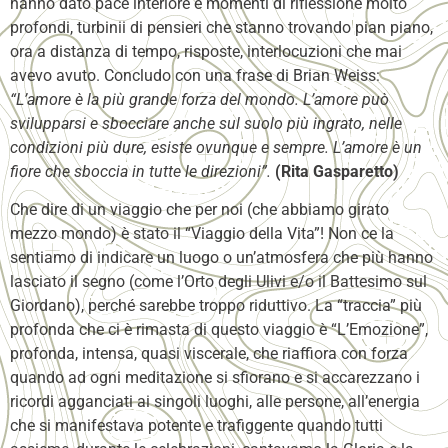
hanno dato pace interiore e momenti di riflessione molto
profondi, turbinii di pensieri che stanno trovando pian piano,
ora a distanza di tempo, risposte, interlocuzioni che mai
avevo avuto. Concludo con una frase di Brian Weiss:
“L’amore è la più grande forza del mondo. L’amore può
svilupparsi e sbocciare anche sul suolo più ingrato, nelle
condizioni più dure, esiste ovunque e sempre. L’amore è un
fiore che sboccia in tutte le direzioni”.
(Rita Gasparetto)
Che dire di un viaggio che per noi (che abbiamo girato
mezzo mondo) è stato il “Viaggio della Vita”! Non ce la
sentiamo di indicare un luogo o un’atmosfera che più hanno
lasciato il segno (come l’Orto degli Ulivi e/o il Battesimo sul
Giordano), perché sarebbe troppo riduttivo. La “traccia” più
profonda che ci è rimasta di questo viaggio è “L’Emozione”,
profonda, intensa, quasi viscerale, che riaffiora con forza
quando ad ogni meditazione si sfiorano e si accarezzano i
ricordi agganciati ai singoli luoghi, alle persone, all’energia
che si manifestava potente e trafiggente quando tutti