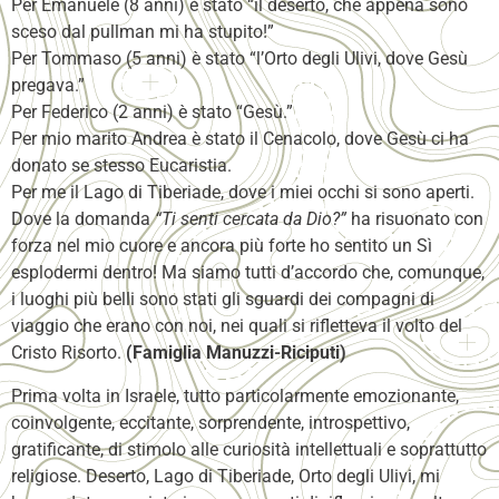
Per Emanuele (8 anni) è stato “il deserto, che appena sono
sceso dal pullman mi ha stupito!”
Per Tommaso (5 anni) è stato “l’Orto degli Ulivi, dove Gesù
pregava.”
Per Federico (2 anni) è stato “Gesù.”
Per mio marito Andrea è stato il Cenacolo, dove Gesù ci ha
donato se stesso Eucaristia.
Per me il Lago di Tiberiade, dove i miei occhi si sono aperti.
Dove la domanda
“Ti senti cercata da Dio?”
ha risuonato con
forza nel mio cuore e ancora più forte ho sentito un Sì
esplodermi dentro! Ma siamo tutti d’accordo che, comunque,
i luoghi più belli sono stati gli sguardi dei compagni di
viaggio che erano con noi, nei quali si rifletteva il volto del
Cristo Risorto.
(Famiglia Manuzzi-Riciputi)
Prima volta in Israele, tutto particolarmente emozionante,
coinvolgente, eccitante, sorprendente, introspettivo,
gratificante, di stimolo alle curiosità intellettuali e soprattutto
religiose. Deserto, Lago di Tiberiade, Orto degli Ulivi, mi