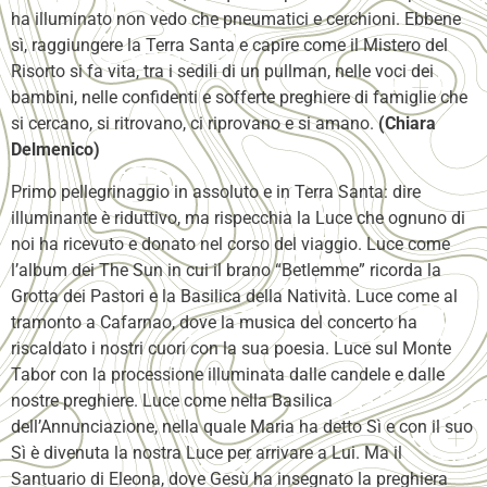
ha illuminato non vedo che pneumatici e cerchioni. Ebbene
sì, raggiungere la Terra Santa e capire come il Mistero del
Risorto si fa vita, tra i sedili di un pullman, nelle voci dei
bambini, nelle confidenti e sofferte preghiere di famiglie che
si cercano, si ritrovano, ci riprovano e si amano.
(Chiara
Delmenico)
Primo pellegrinaggio in assoluto e in Terra Santa: dire
illuminante è riduttivo, ma rispecchia la Luce che ognuno di
noi ha ricevuto e donato nel corso del viaggio. Luce come
l’album dei The Sun in cui il brano “Betlemme” ricorda la
Grotta dei Pastori e la Basilica della Natività. Luce come al
tramonto a Cafarnao, dove la musica del concerto ha
riscaldato i nostri cuori con la sua poesia. Luce sul Monte
Tabor con la processione illuminata dalle candele e dalle
nostre preghiere. Luce come nella Basilica
dell’Annunciazione, nella quale Maria ha detto Sì e con il suo
Sì è divenuta la nostra Luce per arrivare a Lui. Ma il
Santuario di Eleona, dove Gesù ha insegnato la preghiera