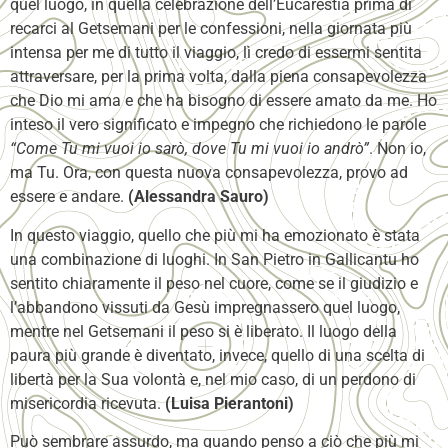
quel luogo, in quella celebrazione dell’Eucarestia prima di
recarci al Getsemani per le confessioni, nella giornata più
intensa per me di tutto il viaggio, lì credo di essermi sentita
attraversare, per la prima volta, dalla piena consapevolezza
che Dio mi ama e che ha bisogno di essere amato da me. Ho
inteso il vero significato e impegno che richiedono le parole
“Come Tu mi vuoi io sarò, dove Tu mi vuoi io andrò”
. Non io,
ma Tu. Ora, con questa nuova consapevolezza, provo ad
essere e andare.
(Alessandra Sauro)
In questo viaggio, quello che più mi ha emozionato è stata
una combinazione di luoghi. In San Pietro in Gallicantu ho
sentito chiaramente il peso nel cuore, come se il giudizio e
l’abbandono vissuti da Gesù impregnassero quel luogo,
mentre nel Getsemani il peso si è liberato. Il luogo della
paura più grande è diventato, invece, quello di una scelta di
libertà per la Sua volontà e, nel mio caso, di un perdono di
misericordia ricevuta.
(Luisa Pierantoni)
Può sembrare assurdo, ma quando penso a ciò che più mi