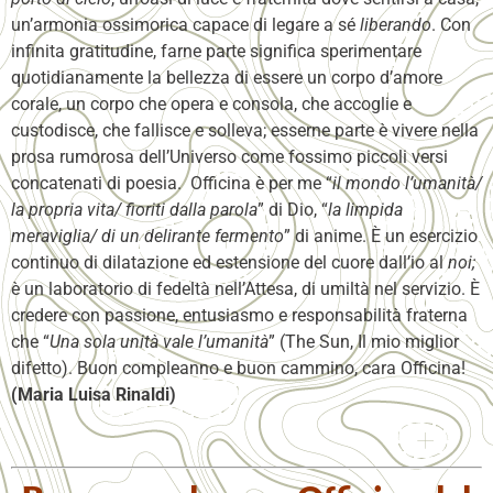
un’armonia ossimorica capace di legare a sé
liberando
. Con
infinita gratitudine, farne parte significa sperimentare
quotidianamente la bellezza di essere un corpo d’amore
corale, un corpo che opera e consola, che accoglie e
custodisce, che fallisce e solleva; esserne parte è vivere nella
prosa rumorosa dell’Universo come fossimo piccoli versi
concatenati di poesia. Officina è per me “
il mondo l’umanità/
la propria vita/ fioriti dalla parola
” di Dio, “
la limpida
meraviglia/ di un delirante fermento
” di anime. È un esercizio
continuo di dilatazione ed estensione del cuore dall’io al
noi;
è un laboratorio di fedeltà nell’Attesa, di umiltà nel servizio. È
credere con passione, entusiasmo e responsabilità fraterna
che “
Una sola unità vale l’umanità
” (The Sun, Il mio miglior
difetto). Buon compleanno e buon cammino, cara Officina!
(Maria Luisa Rinaldi)