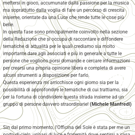
mettersi in gioco, accumunate dalla passione per la musica
ma soprattutto dalla voglia di fare un percorso di crescita
insieme, orientate da una Luce che rende tutte le cose più
belle.
In questa fase sono principalmente coinvolto nella sezione
della Redazione che si occupa di raccontare e diffondere
tematiche di attualità per le quali crediamo sia molto
importante dare agli associati e più in generale a tutte le
persone che vogliono porsi domande e cercare informazioni
per crearsi una propria opinione libera e completa di avere
alcuni strumenti a disposizione per farlo.
Questa esperienza mi arricchisce ogni giorno sia per la
possibilità di approfondire le tematiche di cui trattiamo, sia
per la fortuna di condividere questa strada insieme ad un
gruppo di persone davvero straordinarie!
(Michele Manfredi)
Sin dal primo momento, l’Officina del Sole è stata per me un
porto-di-cielo
, un’oasi di luce e fraternità dove sentirsi a casa,