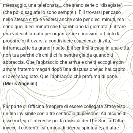
messaggio, una telefonata… che siano serie o “disagiate”
(che poi disagiate lo sono sempre!). È il trovarsi per caso
nella stessa città e vedersi anche solo per dieci minuti, ma
sono quei dieci minuti che ti cambiano la giornata. È il fare
una videochiamata per organizzare i prossimi articoli da
produrre e ritrovarsi a condividere esperienze di vita,
inframezzate da grandi risate. È il sentirsi a casa in una città
non tua perché c’è chi ti ci fa sentire già da quando ti
abbraccia. Quell’abbraccio che arriva e che ti accoglie con
amore fraterno magari dopo una discussione ed hai capito
di aver sbagliato. Quell’abbraccio che profuma di pane.
(Meris Angelini)
Far parte di Officina è sapere di essere collegata attraverso
un filo invisibile con altre centinaia di persone. Ad alcune di
esse mi lega l’interesse per la musica dei The Sun, ad altre
invece il costante cammino di ricerca spirituale, ad altre