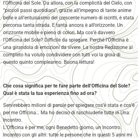
l’Officina del Sole. Da allora, con la complicità del Cielo, con
“piccoli passi quotidiani”, grazie all’impegno di tante anime
belle e all’entusiasmo del crescente numero di iscritti, è stata
percorsa tanta strada. E tanta ancora è all’orizzonte. Un
orizzonte mobile e pieno di colori. Ma cos’è davvero
l’Officina del Sole? Difficile da spiegare. Perché l’Officina è
una girandola di emozioni da vivere. La nostra Redazione al
completo ha voluto condividere con tutti voi la gioia di
questo quinto compleanno. Buona lettura!
Che cosa significa per te fare parte dell’Officina del Sole?
Qual è stata la tua esperienza fino ad ora?
Servirebbero milioni di parole per spiegare cos’è stata e cos’è
per me Officina… Ma ho deciso di racchiuderle tutte in Una:
Incontro.
L’Officina è per me, ogni Benedetto giorno, un Incontro.
Incontro con gli altri: tutte le persone che in questi 5 anni mi