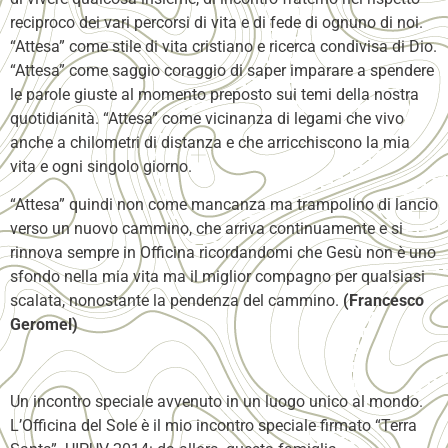
reciproco dei vari percorsi di vita e di fede di ognuno di noi.
“Attesa” come stile di vita cristiano e ricerca condivisa di Dio.
“Attesa” come saggio coraggio di saper imparare a spendere
le parole giuste al momento preposto sui temi della nostra
quotidianità. “Attesa” come vicinanza di legami che vivo
anche a chilometri di distanza e che arricchiscono la mia
vita e ogni singolo giorno.
“Attesa” quindi non come mancanza ma trampolino di lancio
verso un nuovo cammino, che arriva continuamente e si
rinnova sempre in Officina ricordandomi che Gesù non è uno
sfondo nella mia vita ma il miglior compagno per qualsiasi
scalata, nonostante la pendenza del cammino.
(Francesco
Geromel)
Un incontro speciale avvenuto in un luogo unico al mondo.
L’Officina del Sole è il mio incontro speciale firmato “Terra