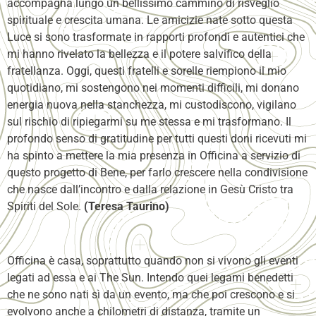
accompagna lungo un bellissimo cammino di risveglio
spirituale e crescita umana. Le amicizie nate sotto questa
Luce si sono trasformate in rapporti profondi e autentici che
mi hanno rivelato la bellezza e il potere salvifico della
fratellanza. Oggi, questi fratelli e sorelle riempiono il mio
quotidiano, mi sostengono nei momenti difficili, mi donano
energia nuova nella stanchezza, mi custodiscono, vigilano
sul rischio di ripiegarmi su me stessa e mi trasformano. Il
profondo senso di gratitudine per tutti questi doni ricevuti mi
ha spinto a mettere la mia presenza in Officina a servizio di
questo progetto di Bene, per farlo crescere nella condivisione
che nasce dall’incontro e dalla relazione in Gesù Cristo tra
Spiriti del Sole.
(Teresa Taurino)
Officina è casa, soprattutto quando non si vivono gli eventi
legati ad essa e ai The Sun. Intendo quei legami benedetti
che ne sono nati sì da un evento, ma che poi crescono e si
evolvono anche a chilometri di distanza, tramite un