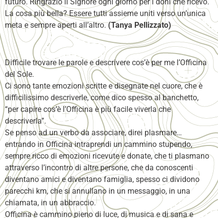
futuro. Ringrazio il Signore ogni giorno per i doni che ricevo.
La cosa più bella? Essere tutti assieme uniti verso un’unica
meta e sempre aperti all’altro.
(Tanya Pellizzato)
Difficile trovare le parole e descrivere cos’è per me l’Officina
del Sole.
Ci sono tante emozioni scritte e disegnate nel cuore, che è
difficilissimo descriverle, come dico spesso al banchetto,
“per capire cos’è l’Officina è più facile viverla che
descriverla”.
Se penso ad un verbo da associare, direi plasmare…
entrando in Officina intraprendi un cammino stupendo,
sempre ricco di emozioni ricevute e donate, che ti plasmano
attraverso l’incontro di altre persone, che da conoscenti
diventano amici e diventano famiglia, spesso ci dividono
parecchi km, che si annullano in un messaggio, in una
chiamata, in un abbraccio.
Officina è cammino pieno di luce, di musica e di sana e