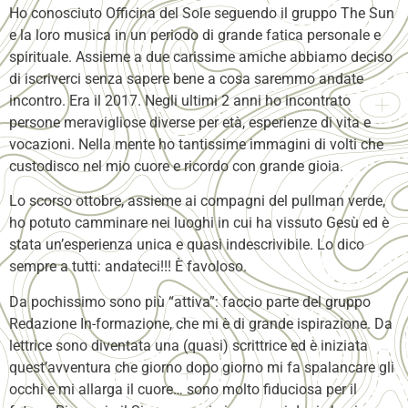
Ho conosciuto Officina del Sole seguendo il gruppo The Sun
e la loro musica in un periodo di grande fatica personale e
spirituale. Assieme a due carissime amiche abbiamo deciso
di iscriverci senza sapere bene a cosa saremmo andate
incontro. Era il 2017. Negli ultimi 2 anni ho incontrato
persone meravigliose diverse per età, esperienze di vita e
vocazioni. Nella mente ho tantissime immagini di volti che
custodisco nel mio cuore e ricordo con grande gioia.
Lo scorso ottobre, assieme ai compagni del pullman verde,
ho potuto camminare nei luoghi in cui ha vissuto Gesù ed è
stata un’esperienza unica e quasi indescrivibile. Lo dico
sempre a tutti: andateci!!! È favoloso.
Da pochissimo sono più “attiva”: faccio parte del gruppo
Redazione In-formazione, che mi è di grande ispirazione. Da
lettrice sono diventata una (quasi) scrittrice ed è iniziata
quest’avventura che giorno dopo giorno mi fa spalancare gli
occhi e mi allarga il cuore… sono molto fiduciosa per il