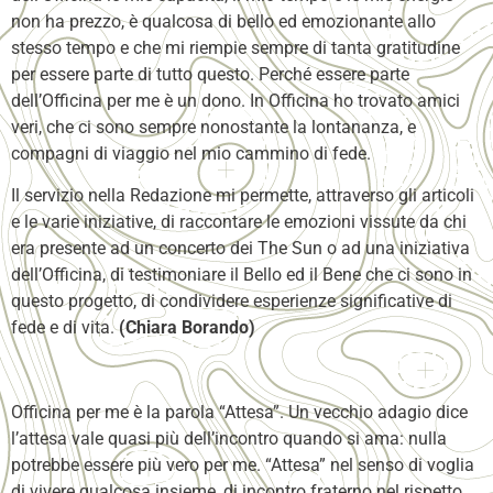
non ha prezzo, è qualcosa di bello ed emozionante allo
stesso tempo e che mi riempie sempre di tanta gratitudine
per essere parte di tutto questo. Perché essere parte
dell’Officina per me è un dono. In Officina ho trovato amici
veri, che ci sono sempre nonostante la lontananza, e
compagni di viaggio nel mio cammino di fede.
Il servizio nella Redazione mi permette, attraverso gli articoli
e le varie iniziative, di raccontare le emozioni vissute da chi
era presente ad un concerto dei The Sun o ad una iniziativa
dell’Officina, di testimoniare il Bello ed il Bene che ci sono in
questo progetto, di condividere esperienze significative di
fede e di vita.
(Chiara Borando)
Officina per me è la parola “Attesa”. Un vecchio adagio dice
l’attesa vale quasi più dell’incontro quando si ama: nulla
potrebbe essere più vero per me. “Attesa” nel senso di voglia
di vivere qualcosa insieme, di incontro fraterno nel rispetto