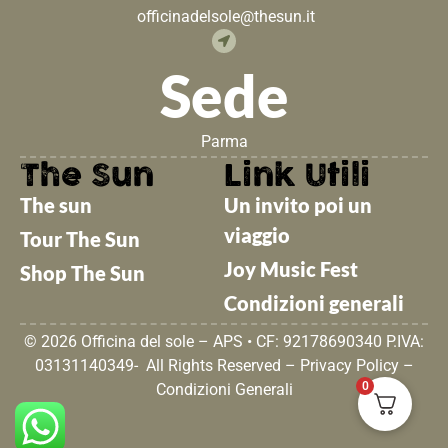
officinadelsole@thesun.it
Sede
Parma
The Sun
Link Utili
The sun
Un invito poi un
viaggio
Tour The Sun
Joy Music Fest
Shop The Sun
Condizioni generali
© 2026 Officina del sole – APS • CF: 92178690340 P.IVA:
03131140349- All Rights Reserved –
Privacy Policy
–
0
Condizioni Generali