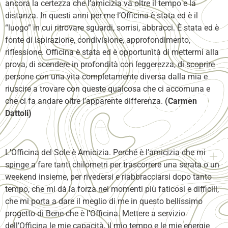
ancora la certezza che l’amicizia va oltre il tempo e la
distanza. In questi anni per me l’Officina è stata ed è il
“luogo” in cui ritrovare sguardi, sorrisi, abbracci. È stata ed è
fonte di ispirazione, condivisione, approfondimento,
riflessione. Officina è stata ed è opportunità di mettermi alla
prova, di scendere in profondità con leggerezza, di scoprire
persone con una vita completamente diversa dalla mia e
riuscire a trovare con queste qualcosa che ci accomuna e
che ci fa andare oltre l’apparente differenza.
(Carmen
Dattoli)
L’Officina del Sole è Amicizia. Perché è l’amicizia che mi
spinge a fare tanti chilometri per trascorrere una serata o un
weekend insieme, per rivedersi e riabbracciarsi dopo tanto
tempo, che mi dà la forza nei momenti più faticosi e difficili,
che mi porta a dare il meglio di me in questo bellissimo
progetto di Bene che è l’Officina. Mettere a servizio
dell’Officina le mie capacità, il mio tempo e le mie energie