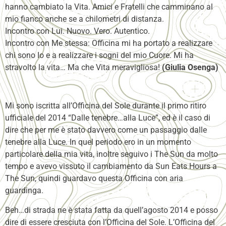
hanno cambiato la Vita. Amici e Fratelli che camminano al
mio fianco anche se a chilometri di distanza.
Incontro con Lui. Nuovo. Vero. Autentico.
Incontro con Me stessa: Officina mi ha portato a realizzare
chi sono Io e a realizzare i sogni del mio Cuore. Mi ha
stravolto la vita… Ma che Vita meravigliosa!
(Giulia Osenga)
Mi sono iscritta all’Officina del Sole durante il primo ritiro
ufficiale del 2014 “Dalle tenebre…alla Luce”, ed è il caso di
dire che per me è stato davvero come un passaggio dalle
tenebre alla Luce. In quel periodo ero in un momento
particolare della mia vita, inoltre seguivo i The Sun da molto
tempo e avevo vissuto il cambiamento da Sun Eats Hours a
The Sun, quindi guardavo questa Officina con aria
guardinga.
Beh…di strada ne è stata fatta da quell’agosto 2014 e posso
dire di essere cresciuta con l’Officina del Sole. L’Officina del