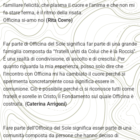
familiare felicità, che plasma il cuore e l’anima e che non mi
fa stare ferma, è il ritmo della risata.
Officina si-amo noi
(Rita Covre)
Far parte di Officina del Sole significa far parte di una grande
famiglia composta da “fratelli uniti da Colui che è la Roccia”.
È una realtà di condivisione, di ascolto e di crescita. Per
quanto riguarda la mia esperienza, posso solo dire che
l’incontro con Officina mi ha cambiato il cuore perché si
sperimenta concretamente cosa significa essere in
comunione. Ciò è possibile perché ci si riconosce tutti come
fratelli e sorelle in Cristo, il Fondamento sul quale Officina è
costruita. (
Caterina Arrigoni)
Fare parte dell’Officina del Sole significa esser parte di una
comunità composta da persone che hanno deciso di