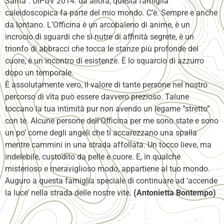
Santa”. UIPUV 2014: da allora, questa famiglia
caleidoscopica fa parte del mio mondo. C’è. Sempre e anche
da lontano. L’Officina è un arcobaleno di anime, è un
incrocio di sguardi che si nutre di affinità segrete, è un
trionfo di abbracci che tocca le stanze più profonde del
cuore, è un incontro di esistenze. È lo squarcio di azzurro
dopo un temporale.
È assolutamente vero, il valore di tante persone nel nostro
percorso di vita può essere davvero prezioso. Talune
toccano la tua intimità pur non avendo un legame “stretto”
con te. Alcune persone dell’Officina per me sono state e sono
un po’ come degli angeli che ti accarezzano una spalla
mentre cammini in una strada affollata. Un tocco lieve, ma
indelebile, custodito da pelle e cuore. E, in qualche
misterioso e meraviglioso modo, appartiene al tuo mondo.
Auguro a questa famiglia speciale di continuare ad ‘accende
la luce’ nella strada delle nostre vite.
(Antonietta Bontempo)