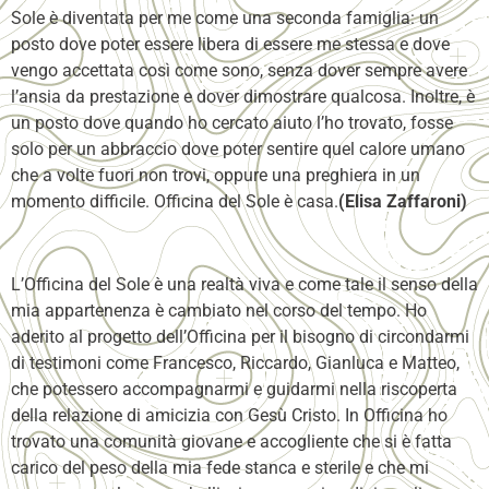
Sole è diventata per me come una seconda famiglia: un
posto dove poter essere libera di essere me stessa e dove
vengo accettata così come sono, senza dover sempre avere
l’ansia da prestazione e dover dimostrare qualcosa. Inoltre, è
un posto dove quando ho cercato aiuto l’ho trovato, fosse
solo per un abbraccio dove poter sentire quel calore umano
che a volte fuori non trovi, oppure una preghiera in un
momento difficile. Officina del Sole è casa.
(Elisa Zaffaroni)
L’Officina del Sole è una realtà viva e come tale il senso della
mia appartenenza è cambiato nel corso del tempo. Ho
aderito al progetto dell’Officina per il bisogno di circondarmi
di testimoni come Francesco, Riccardo, Gianluca e Matteo,
che potessero accompagnarmi e guidarmi nella riscoperta
della relazione di amicizia con Gesù Cristo. In Officina ho
trovato una comunità giovane e accogliente che si è fatta
carico del peso della mia fede stanca e sterile e che mi