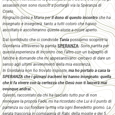
assassini non sono riusciti a portargli via la Speranza di
Cristo.
Ringrazio Gesù e Maria per
il dono di questo incontro
che ha
insegnato e insegnerà tanto a tutti coloro che hanno
ascoltato e ascolteranno queste storie a cuore aperto.
Dal contributo che ci condivide
Tania
possiamo scoprire la
Giordania attraverso la parola
SPERANZA
:
Sono partita per
questa esperienza di Incontro con l’altro con un bagaglio di
fatiche e domande che mi appesantivano: cercavo di dare un
senso agli ultimi avvenimenti della mia esistenza.
In Giordania non ho trovato risposte,
ma ho portato a casa la
SPERANZA che i giovani iracheni mi hanno insegnato: quella
che ti fa vivere con la certezza che Gesù non ti lascerà mai
ovunque andrai.
Questo, raccontato da chi ha lasciato tutto pur di non
rinnegare la propria Fede, mi ha ricordato che Lui è il punto di
partenza su cui fondare la mia vita ogni Benedetto giorno. La
serata trascorsa in compagnia di Rabi, della moglie e dei 5