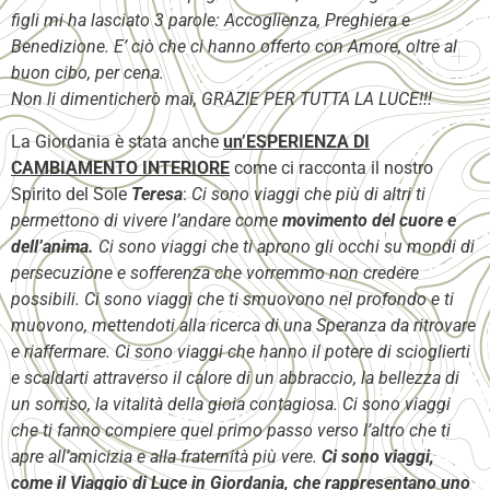
figli mi ha lasciato 3 parole: Accoglienza, Preghiera e
Benedizione. E’ ciò che ci hanno offerto con Amore, oltre al
buon cibo, per cena.
Non li dimenticherò mai, GRAZIE PER TUTTA LA LUCE!!!
La Giordania è stata anche
un’ESPERIENZA DI
CAMBIAMENTO INTERIORE
come ci racconta il nostro
Spirito del Sole
Teresa
:
Ci sono viaggi che più di altri ti
permettono di vivere l’andare come
movimento del cuore e
dell’anima.
Ci sono viaggi che ti aprono gli occhi su mondi di
persecuzione e sofferenza che vorremmo non credere
possibili. Ci sono viaggi che ti smuovono nel profondo e ti
muovono, mettendoti alla ricerca di una Speranza da ritrovare
e riaffermare. Ci sono viaggi che hanno il potere di scioglierti
e scaldarti attraverso il calore di un abbraccio, la bellezza di
un sorriso, la vitalità della gioia contagiosa. Ci sono viaggi
che ti fanno compiere quel primo passo verso l’altro che ti
apre all’amicizia e alla fraternità più vere.
Ci sono viaggi,
come il Viaggio di Luce in Giordania, che rappresentano uno