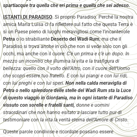
spartiacque tra quella che eri prima e quella che sei adesso.
ISTANTI DI PARADISO
. Sì proprio Paradiso. Perché la nostra
amica Maria Luisa ci fa riflettere sul fatto che questa Terra è
sì un Paese pieno di luoghi meravigliosi come l’incantevole
Petra
o lo strabiliante
Deserto del Wadi Rum
, ma che il
Paradiso si trova anche in ciò che non si vede solo con gli
occhi, ma anche con il cuore:
C’è un prima e c’è un dopo. In
mezzo un incontro che illumina la vita e la trasfigura di
bellezza: quello con il volto dell’Altro, con il cuore dell’Uomo
che scopri essere tuo fratello. E con lui piangi e con lui ridi,
con lui preghi e con lui speri.
Non nella calda meraviglia di
Petra o nello splendore delle stelle del Wadi Rum sta la Luce
di questo viaggio in Giordania, ma in ogni istante di Paradiso
vissuto con sorelle e fratelli santi,
donne e uomini
straordinari che non hanno esitato a lasciare tutto pur di
testimoniare con la vita la verità eterna dell’Amore di Cristo.
Queste parole condivise e ricordate possano essere