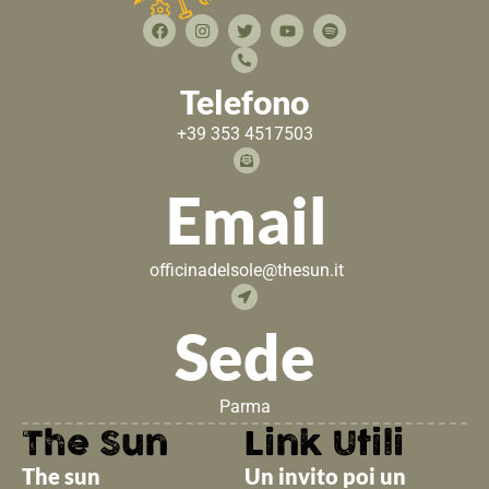
Telefono
+39 353 4517503
Email
officinadelsole@thesun.it
Sede
Parma
The Sun
Link Utili
The sun
Un invito poi un