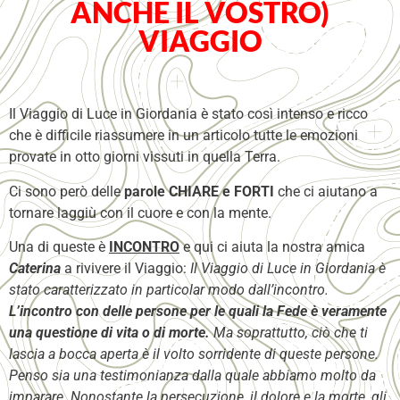
ANCHE IL VOSTRO)
VIAGGIO
Il Viaggio di Luce in Giordania è stato così intenso e ricco
che è difficile riassumere in un articolo tutte le emozioni
provate in otto giorni vissuti in quella Terra.
Ci sono però delle
parole CHIARE e FORTI
che ci aiutano a
tornare laggiù con il cuore e con la mente.
Una di queste è
INCONTRO
e qui ci aiuta la nostra amica
Caterina
a rivivere il Viaggio:
Il Viaggio di Luce in Giordania è
stato caratterizzato in particolar modo dall’incontro.
L’incontro con delle persone per le quali la Fede è veramente
una questione di vita o di morte.
Ma soprattutto, ciò che ti
lascia a bocca aperta è il volto sorridente di queste persone.
Penso sia una testimonianza dalla quale abbiamo molto da
imparare. Nonostante la persecuzione, il dolore e la morte, gli