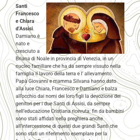
Santi
Francesco
e Chiara
d’Assisi
.
Damiano è
nato e
cresciuto a
Briana di Noale in provincia di Venezia, in un
nucleo familiare che ha da sempre vissuto nella
famiglia il lavoro della terra e l’ allevamento.
Papà Giovanni e mamma Silvana hanno dato
alla luce Chiara, Francesco e Damiano e balza
all’occhio dai nomi dei loro figli la devozione dei
genitori per i due Santi di Assisi, da sempre
nell’educazione Cristiana ricevuta: fin da bambini
sono stati affidati nella preghiera anche
all’intercessione di questi due grandi Santi che
sono stati un riferimento esemplare per la