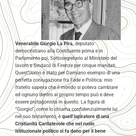
Venerabile Giorgio La Pira,
deputato
democristiano alla Costituente prima e in
Parlamento poi, Sottosegretario al Ministero del
lavoro e Sindaco di Firenze per cinque mandati.
Quest’Uomo è stato per Damiano esempio di una
perfetta coniugazione fra Fede e Politica: mio
fratello sapeva che il mondo si poteva cambiare
ed ognuno dentro al proprio tempo può e deve
essere protagonista in questo. La figura di
“Giorgio”, come lo chiama confidenzialmente lui
nel suo testamento, è
quell’ispiratore di una
Cristianità Caritatevole che nel ruolo
istituzionale politico si fa dono per il bene