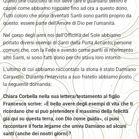
Quello che ciascuno di noi deve fare è guardarsi dentro e
capire come abbiamo risposto fino ad ora a questo dono.
Tutti coloro che sono diventati Santi sono partiti proprio da
questo: essere parte dell’Amore di Dio per l’umanità.
Nel corso degli anni noi dell’Officina del Sole abbiamo
portato diversi esempi di
Santi della Porta Accanto,
persone
comuni che, con la Fede e avendo come punti di riferimento
altri Santi, si sono fatti dono per chi stava loro intorno.
L’ultimo di cui abbiamo raccontato la storia è stato
Damiano
Caravello
.
Durante l’Intervista a suo fratello abbiamo posto
la seguente domanda:
Chiara Corbella
nella sua lettera/testamento al figlio
Francesco scrive: «È bello avere degli esempi di vita che ti
ricordano che si può pretendere il massimo della felicità
già qui su questa terra, con Dio come guida», ci puoi
raccontare il forte legame che univa Damiano ad alcuni
santi (anche dei nostri giorni)?