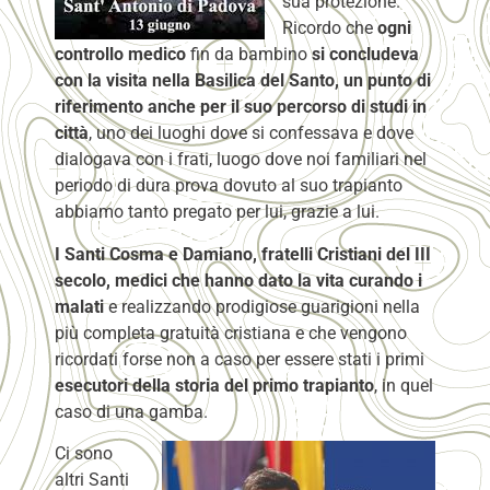
sua protezione.
Ricordo che
ogni
controllo medico
fin da bambino
si concludeva
con la visita nella Basilica del Santo, un punto di
riferimento anche per il suo percorso di studi in
città
, uno dei luoghi dove si confessava e dove
dialogava con i frati, luogo dove noi familiari nel
periodo di dura prova dovuto al suo trapianto
abbiamo tanto pregato per lui, grazie a lui.
I Santi Cosma e Damiano, fratelli Cristiani del III
secolo, medici che hanno dato la vita curando i
malati
e realizzando prodigiose guarigioni nella
più completa gratuità cristiana e che vengono
ricordati forse non a caso per essere stati i primi
esecutori della storia del primo trapianto
, in quel
caso di una gamba.
Ci sono
altri Santi