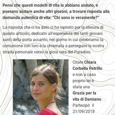
Pensi che questi modelli di vita lo abbiano aiutato, e
possano aiutare anche altri giovani, a trovare risposta alla
domanda autentica di vita: “Chi sono io veramente?”
La risposta che ci ha dato ci ha ispirato per la stesura di
questo articolo, dedicato all’esperienza dei tanti giovani
santi della porta accanto, nel giorno in cui celebriamo la
comunione con loro e la chiamata a perseguire la nostra
strada personale verso la gioia vera del Paradiso.
Citate
Chiara
Corbella Petrillo
e non a caso
proprio lei è
stata una
Grazia per la
vita di Damiano
.
Partecipò il
21/09/2018