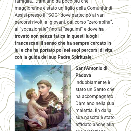
famiglia. Damiano da poco più che
maggiorenne è stato un figlio della Comunità di
Assisi presso il “SOG” dove partecipò ai vari
percorsi rivolti ai giovani, dal corso “zero aplha”,
al “vocazionale” fino al “seguimi” e dove
ha
trovato non senza fatica in questi luoghi
francescani il senso che ha sempre cercato in
lui e che ha portato poi nei suoi percorsi di vita
con la guida del suo Padre Spirituale.
Sant’Antonio di
Padova
indubbiamente è
stato un Santo che
ha accompagnato
Damiano nella sua
malattia, fin dalla
sua nascita è stato
affidato anche alla