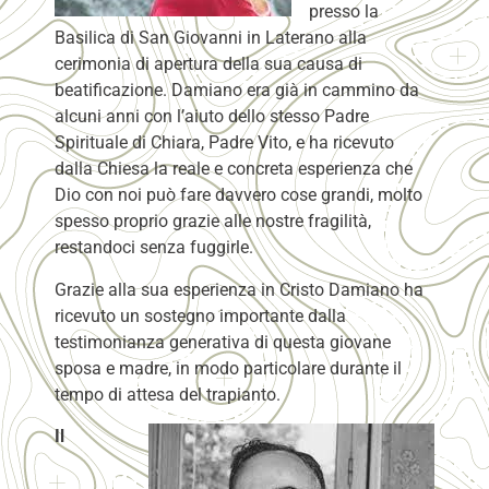
presso la
Basilica di San Giovanni in Laterano alla
cerimonia di apertura della sua causa di
beatificazione. Damiano era già in cammino da
alcuni anni con l’aiuto dello stesso Padre
Spirituale di Chiara, Padre Vito, e ha ricevuto
dalla Chiesa la reale e concreta esperienza che
Dio con noi può fare davvero cose grandi, molto
spesso proprio grazie alle nostre fragilità,
restandoci senza fuggirle.
Grazie alla sua esperienza in Cristo Damiano ha
ricevuto un sostegno importante dalla
testimonianza generativa di questa giovane
sposa e madre, in modo particolare durante il
tempo di attesa del trapianto.
Il