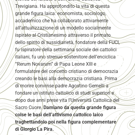
Trevigiana. Ha approfondito la vita di questa
grande figura laica: economista, sociologo,
accademico che ha collaborato attivamente
all’attualizzazione di un modello socialmente
ispirato al Cristianesimo attraverso il primato
dello spirito di sussidiarietà, fondatore della FUCI,
fu ispiratore della settimana sociale dei cattolici
italiani, fu uno strenuo sostenitore dell’enciclica
“Rerum Novarum” di Papa Leone XIII e
formulatore del concetto cristiano di democrazia
creando le basi alla democrazia cristiana. Prima
di morire convinse padre Agostino Gemelli a
fondare un istituto cattolico di studi superiori e
dopo due anni prese vita l’Università Cattolica del
Sacro Cuore.
Damiano da questa grande figura
colse le basi dell’attivismo cattolico laico
traghettandolo poi nella figura complementare
di Giorgio La Pira.