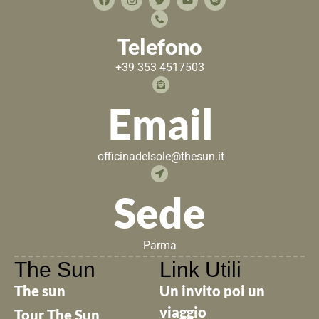
Telefono
+39 353 4517503
Email
officinadelsole@thesun.it
Sede
Parma
The Sun
Link Utili
The sun
Un invito poi un
viaggio
Tour The Sun