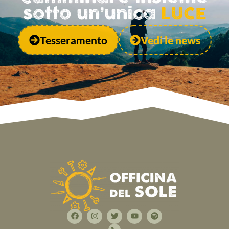
sotto un’unica
LUCE
Tesseramento
Vedi le news