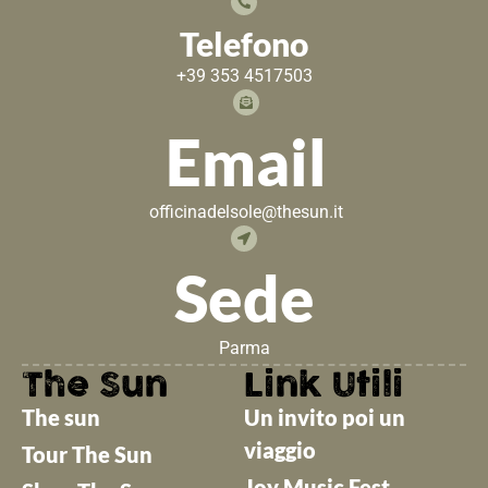
Telefono
+39 353 4517503
Email
officinadelsole@thesun.it
Sede
Parma
The Sun
Link Utili
The sun
Un invito poi un
viaggio
Tour The Sun
Joy Music Fest