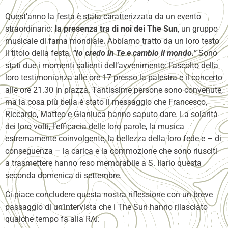
Quest’anno la festa è stata caratterizzata da un evento
straordinario:
la presenza tra di noi dei The Sun
, un gruppo
musicale di fama mondiale. Abbiamo tratto da un loro testo
il titolo della festa,
“Io credo in Te e cambio il mondo.”
Sono
stati due i momenti salienti dell’avvenimento: l’ascolto della
loro testimonianza alle ore 17 presso la palestra e il concerto
alle ore 21.30 in piazza. Tantissime persone sono convenute,
ma la cosa più bella è stato il messaggio che Francesco,
Riccardo, Matteo e Gianluca hanno saputo dare. La solarità
dei loro volti, l’efficacia delle loro parole, la musica
estremamente coinvolgente, la bellezza della loro fede e – di
conseguenza – la carica e la commozione che sono riusciti
a trasmettere hanno reso memorabile a S. Ilario questa
seconda domenica di settembre.
Ci piace concludere questa nostra riflessione con un breve
passaggio di un’intervista che i The Sun hanno rilasciato
qualche tempo fa alla RAI: