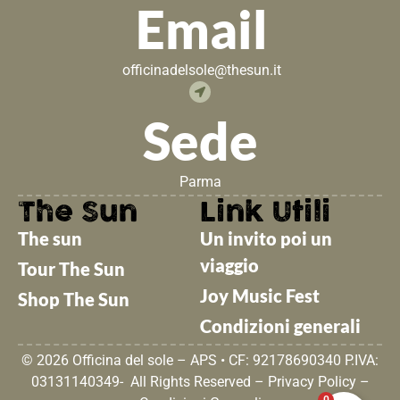
Email
officinadelsole@thesun.it
Sede
Parma
The Sun
Link Utili
The sun
Un invito poi un
viaggio
Tour The Sun
Joy Music Fest
Shop The Sun
Condizioni generali
© 2026 Officina del sole – APS • CF: 92178690340 P.IVA:
03131140349- All Rights Reserved –
Privacy Policy
–