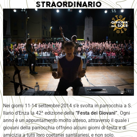
STRAORDINARIO
Nei giorni 11-14 settembre 2014 s’è svolta in parrocchia a S.
Ilario d’Enza la 42^ edizione della
“Festa dei Giovani”
. Ogni
anno è un appuntamento molto atteso, attraverso il quale i
giovani della parrocchia offrono alcuni giorni di festa e di
amicizia a tutti loro coetanei santilariesi, e non solo.