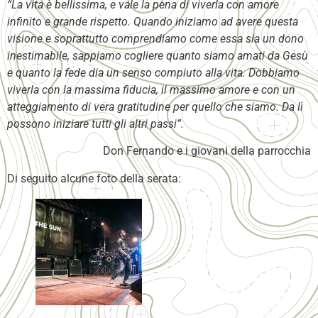
“La vita è bellissima, e vale la pena di viverla con amore
infinito
e grande rispetto. Quando iniziamo ad avere questa
visione e
soprattutto comprendiamo come essa sia un dono
inestimabile, sappiamo cogliere quanto siamo amati da Gesù
e quanto la fede dia un senso compiuto alla vita. Dobbiamo
viverla con la massima fiducia, il massimo amore e con un
atteggiamento di vera gratitudine per quello che siamo. Da lì
possono iniziare
tutti gli altri passi”.
Don Fernando e i giovani della parrocchia
Di seguito alcune foto della serata: