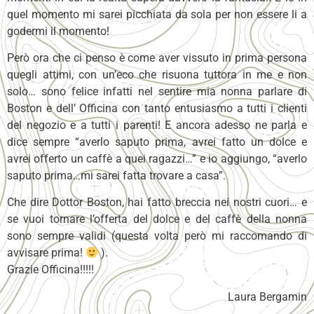
quel momento mi sarei picchiata da sola per non essere li a
godermi il momento!
Però ora che ci penso è come aver vissuto in prima persona
quegli attimi, con un’eco che risuona tuttora in me e non
solo… sono felice infatti nel sentire mia nonna parlare di
Boston e dell’ Officina con tanto entusiasmo a tutti i clienti
del negozio e a tutti i parenti! E ancora adesso ne parla e
dice sempre “averlo saputo prima, avrei fatto un dolce e
avrei offerto un caffè a quei ragazzi…” e io aggiungo, “averlo
saputo prima…mi sarei fatta trovare a casa”.
Che dire Dottor Boston, hai fatto breccia nei nostri cuori… e
se vuoi tornare l’offerta del dolce e del caffè della nonna
sono sempre validi (questa volta però mi raccomando di
avvisare prima!
).
Grazie Officina!!!!!
Laura Bergamin