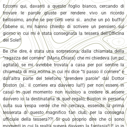
Eccomi qui, davanti a questo foglio bianco, cercando di
trovare le parole giuste per rendere vivo un ricordo
bellissimo, anche se per certi versi sì.. anche un pò buffo!
Ebbene si, mi hanno chiesto di scrivere un pensiero sul
giorno in cui mi è stata consegnata la tessera dell’Officina
del Sole!!
Be che dire, è stata una sorpresona; dalla chiamata della
“ragazza del corriere” (Maria Chiara) che mi chiedeva (un po’
agitata) se mi avrebbe trovata a casa per poi sentire la
chiamata di mia nonna in cui mi dice “ti passo il corriere” e
dall’altra parte del telefono “prendere parole” dal Dottor
Boston (si.. il corriere era davvero lui!!) per non essere in
casa! In quel momento non riuscivo a credere di essere
davvero io la destinataria di quel regalo; Boston in persona
sulla sua vespa verde che mi cercava, essendo la prima
tesserata di questo magnifico fan club, per la consegna
ufficiale della tessera??! Si può proprio dire che ci sono
momenti in cui la realtà supera davvero la fantasia!! E io in