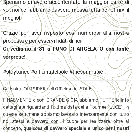
Speriamo di avere accontentato la maggior parte di
voi, noi ce l’abbiamo davvero messa tutta per offrirvi il
meglio!
Grazie per aver risposto così numerosi alla nostra
proposta e per esservi fidati di noi.
Ci vediamo il 31 a FUNO DI ARGELATO con tante
sorprese!
#staytuned #officinadelsole #thesunmusic
Carissimi OUTSIDER dell’Officina del SOLE,
FINALMENTE e con GRANDE GIOIA abbiamo TUTTE le info
dettagliate riguardanti l’ultima data della Tournèe “LUCE”. In
queste settimane abbiamo lavorato intensamente con tutto
noi stessi e davvero con il cuore per realizzare, oltre al
concerto,
qualcosa di davvero speciale e unico per i nostri