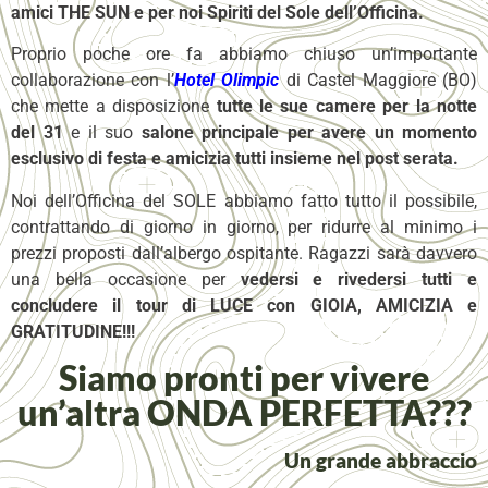
amici THE SUN e per noi Spiriti del Sole dell’Officina.
Proprio poche ore fa abbiamo chiuso un’importante
collaborazione con l’
Hotel Olimpic
di Castel Maggiore (BO)
che mette a disposizione
tutte le sue camere per la notte
del 31
e il suo
salone principale per avere un momento
esclusivo di festa e amicizia tutti insieme nel post serata.
Noi dell’Officina del SOLE abbiamo fatto tutto il possibile,
contrattando di giorno in giorno, per ridurre al minimo i
prezzi proposti dall’albergo ospitante. Ragazzi sarà davvero
una bella occasione per
vedersi e rivedersi tutti e
concludere il tour di LUCE con GIOIA, AMICIZIA e
GRATITUDINE!!!
Siamo pronti per vivere
un’altra ONDA PERFETTA???
Un grande abbraccio