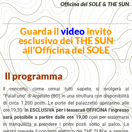
Officina del SOLE & THE SUN
Guarda il
video
invito
esclusivo dei THE SUN
all’Officina del SOLE
Il programma
Il concerto, come ormai tutti sapete, si svolgerà al
“PalaFuno” di Argelato (BO) in una struttura con disponibilità
di circa 1.200 posti. Le porte del palazzetto apriranno alle
ore 19,30.
In ESCLUSIVA per i tesserati OFFICINA l’ingresso
sarà possibile a partire dalle ore 19,00
così per sistemarsi
in tranquillità e prendere i primi posti sotto al palco
.
La
serata prevede il concerto elettrico dei THE SUN e, a seguire,