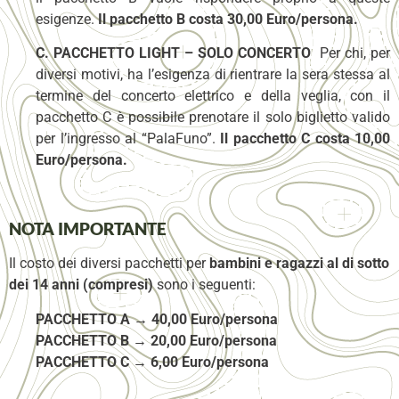
esigenze.
Il pacchetto B costa 30,00 Euro/persona.
C. PACCHETTO LIGHT – SOLO CONCERTO
Per chi, per
diversi motivi, ha l’esigenza di rientrare la sera stessa al
termine del concerto elettrico e della veglia, con il
pacchetto C è possibile prenotare il solo biglietto valido
per l’ingresso al “PalaFuno”.
Il pacchetto C costa 10,00
Euro/persona.
NOTA IMPORTANTE
Il costo dei diversi pacchetti per
bambini e ragazzi al di sotto
dei 14 anni (compresi)
sono i seguenti:
PACCHETTO A →
40,00 Euro/persona
PACCHETTO B
→
20,00 Euro/persona
PACCHETTO C
→
6,00 Euro/persona