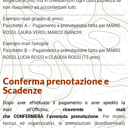
esigenze di tutti, ma vi chiediamo in ogni caso pazienza se
non riusciremo ad accontentare tutti.
Esempio mail gruppo di amici:
Pacchetto A – Pagamento e prenotazione fatta per MARIO
ROSSI, LAURA VERDI, MARCO BIANCHI.
Esempio mail famiglie:
Pacchetto B – Pagamento e prenotazione fatta per MARIO
ROSSI, LUCIA ROSSI e CLAUDIA ROSSI (12 anni)
Conferma prenotazione e
Scadenze
Dopo aver effettuato il pagamento e aver spedito la
mail all’Officina,
riceverete la mail
che CONFERMERÀ l’avvenuta prenotazione
.
Per motivi
tecnici ed organizzativi, le prenotazioni (bonifico+mail)