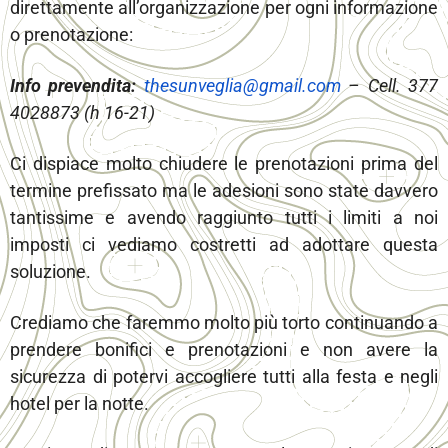
direttamente all’organizzazione per ogni informazione
o prenotazione:
Info prevendita:
thesunveglia@gmail.com
– Cell. 377
4028873 (h 16-21)
Ci dispiace molto chiudere le prenotazioni prima del
termine prefissato ma le adesioni sono state davvero
tantissime e avendo raggiunto tutti i limiti a noi
imposti ci vediamo costretti ad adottare questa
soluzione.
Crediamo che faremmo molto più torto continuando a
prendere bonifici e prenotazioni e non avere la
sicurezza di potervi accogliere tutti alla festa e negli
hotel per la notte.