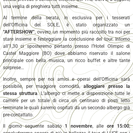
una veglia di preghiera tutti insieme.
Al termine della serata, in esclusiva per i tesserati
dell’Officina del SOLE, è stato organizzato un
“AFTERSHOW”
, ovvero un momento più raccolto tra noi per
stare insieme e festeggiare la conclusione del tour. Intorno
all’1,30 ci sposteremo pertanto presso l’Hotel Olimpic di
Castel Maggiore (BO) dove abbiamo riservato il salone
principale con bella musica, un ricco buffet e altre tante
sorprese…
Inoltre, sempre per noi amici e operai dell’Officina sarà
possibile, per maggiore comodità,
alloggiare presso la
stessa struttura
. L’albergo ci mette a disposizione tutte le
camere per un totale di circa un centinaio di posti letto
terminate le quali saremo ospitati da un secondo albergo già
pre-contattato.
Il giorno seguente sabato
1 novembre
, alle
ore 15:00
,