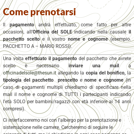
Come prenotarsi
Il
pagamento
andrà effettuato, come fatto per altre
occasioni, all’
Officina del SOLE
indicando nella causale
il
pacchetto scelto
e il vostro
nome e cognome
(esempio.
PACCHETTO A – MARIO ROSSI).
Una volta
effettuato il pagamento
del pacchetto che avrete
scelto è necessario
inviare una mail
a
officinadelsole@thesun.it
allegando la
copia del bonifico,
la
tipologia del pacchetto
prescelto
e
nome e cognome
(in
caso di pagamenti multipli chiediamo di specificare nella
mail il nome e cognome di TUTTI i partecipanti indicando
l’età SOLO per bambini/ragazzi con età inferiore ai 14 anni
compresi).
Ci interfacceremo noi con l’albergo per la prenotazione e
sistemazione nelle camere. Cercheremo di seguire le