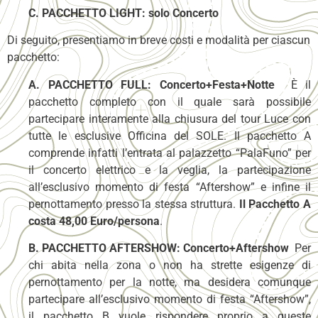
C. PACCHETTO LIGHT: solo Concerto
Di seguito, presentiamo in breve costi e modalità per ciascun
pacchetto:
A. PACCHETTO FULL: Concerto+Festa+Notte
È il
pacchetto completo con il quale sarà possibile
partecipare interamente alla chiusura del tour Luce con
tutte le esclusive Officina del SOLE. Il pacchetto A
comprende infatti l’entrata al palazzetto “PalaFuno” per
il concerto elettrico e la veglia, la partecipazione
all’esclusivo momento di festa “Aftershow” e infine il
pernottamento presso la stessa struttura.
Il Pacchetto A
costa 48,00 Euro/persona
.
B. PACCHETTO AFTERSHOW: Concerto+Aftershow
Per
chi abita nella zona o non ha strette esigenze di
pernottamento per la notte, ma desidera comunque
partecipare all’esclusivo momento di festa “Aftershow”,
il pacchetto B vuole rispondere proprio a queste