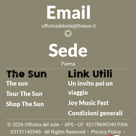
Email
officinadelsole@thesun.it
Sede
Parma
The Sun
Link Utili
The sun
Un invito poi un
viaggio
Tour The Sun
Joy Music Fest
Shop The Sun
Condizioni generali
© 2026 Officina del sole – APS • CF: 92178690340 P.IVA:
03131140349- All Rights Reserved –
Privacy Policy
–