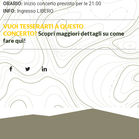
ORARIO:
inizio concerto previsto per le 21.00
INFO:
Ingresso LIBERO
VUOI TESSERARTI A QUESTO
CONCERTO?
Scopri maggiori dettagli su come
fare
qui
!