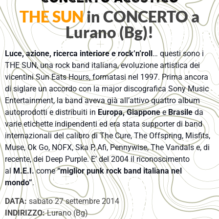
THE SUN
in CONCERTO a
Lurano (Bg)!
Luce, azione, ricerca interiore e rock’n’roll
… questi sono i
THE SUN, una rock band italiana, evoluzione artistica dei
vicentini Sun Eats Hours, formatasi nel 1997. Prima ancora
d
i siglare un accordo con la major discografica Sony Music
Entertainment, la band aveva già all’attivo quattro album
autoprodotti e distribuiti in
Europa, Giappone
e
Brasile
da
varie etichette indipendenti ed era stata supporter di band
internazionali del calibro di The Cure, The Offspring, Misfits,
Muse, Ok Go, NOFX, Ska P, Afi, Pennywise, The Vandals e, di
recente, dei Deep Purple. E’ del 2004 il riconoscimento
al
M.E.I.
come
“miglior punk rock band italiana nel
mondo”
.
DATA:
sabato 27 settembre 2014
INDIRIZZO:
Lurano (Bg)