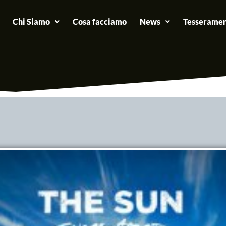
Chi Siamo
Cosa facciamo
News
Tesseramen