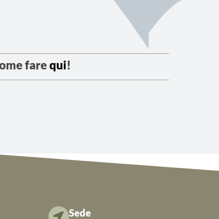
come fare
qui
!
Sede