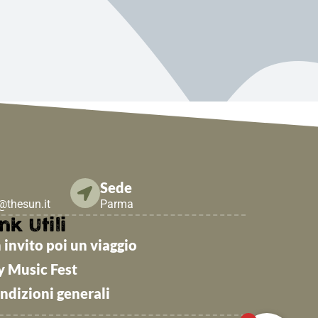
Sede
e@thesun.it
Parma
nk Utili
 invito poi un viaggio
y Music Fest
ndizioni generali