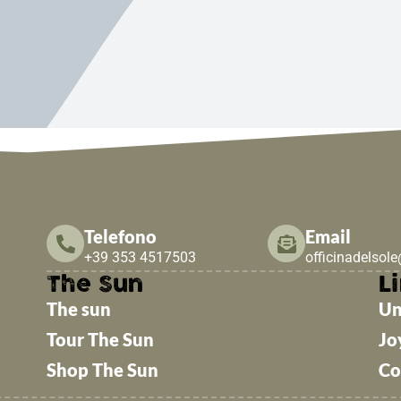
Telefono
Email
+39 353 4517503
officinadelsol
The Sun
Li
The sun
Un
Tour The Sun
Jo
Shop The Sun
Co