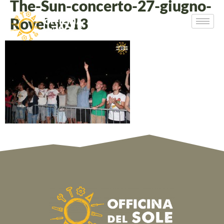
The-Sun-concerto-27-giugno-
Roveleto13