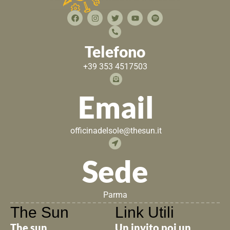
Telefono
+39 353 4517503
Email
officinadelsole@thesun.it
Sede
Parma
The Sun
Link Utili
The sun
Un invito poi un