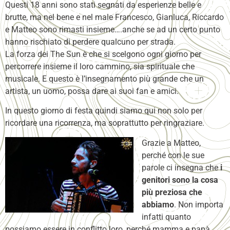
Questi 18 anni sono stati segnati da esperienze belle e
brutte, ma nel bene e nel male Francesco, Gianluca, Riccardo
e Matteo sono rimasti insieme….anche se ad un certo punto
hanno rischiato di perdere qualcuno per strada.
La forza dei The Sun è che si scelgono ogni giorno per
percorrere insieme il loro cammino, sia spirituale che
musicale. E questo è l’insegnamento più grande che un
artista, un uomo, possa dare ai suoi fan e amici.
In questo giorno di festa quindi siamo qui non solo per
ricordare una ricorrenza, ma soprattutto per ringraziare.
Grazie a Matteo,
perché con le sue
parole ci insegna che
i
genitori sono la cosa
più preziosa che
abbiamo
. Non importa
infatti quanto
possiamo essere in conflitto loro, perché mamma e papà