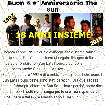
Buon 18° Anniversario The
Sun
Correva l’anno 1997 e due giovincelli, che di nome fanno
Francesco e Riccardo, decisero di seguire il sogno della
musica e fondarono i Sun Eats Hours, a cui poi si
aggiunsero anche Gianluca e Matteo.
Era il 4 dicembre 1997 e di cambiamenti, in quelli che erano i
Sun Eats Hours, ce ne sono stati parecchi. Ora quei ragazzi
non si fanno più chiamare Sun Eats Hours perché, come dice
qualcuno, <<
Il sole non mangia più le ore, ma risplende di
Luce libera e vera
>>, e adesso sono i The Sun.