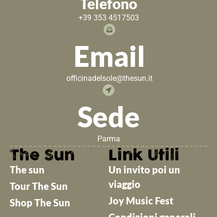
Telefono
+39 353 4517503
Email
officinadelsole@thesun.it
Sede
Parma
The Sun
Link Utili
The sun
Un invito poi un
viaggio
Tour The Sun
Joy Music Fest
Shop The Sun
Condizioni generali