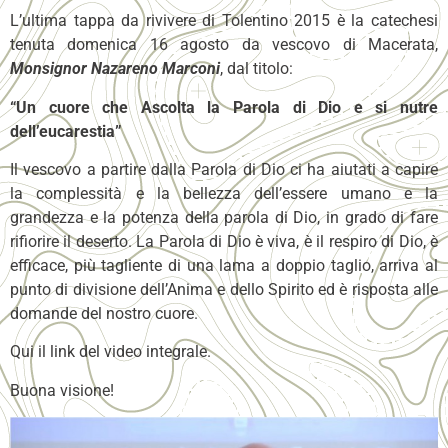
L’ultima tappa da rivivere di Tolentino 2015 è la catechesi
tenuta domenica 16 agosto da vescovo di Macerata,
Monsignor Nazareno Marconi
, dal titolo:
“Un cuore che Ascolta la Parola di Dio e si nutre
dell’eucarestia”
Il vescovo a partire dalla Parola di Dio ci ha aiutati a capire
la complessità e la bellezza dell’essere umano e la
grandezza e la potenza della parola di Dio, in grado di fare
rifiorire il deserto. La Parola di Dio è viva, è il respiro di Dio, è
efficace, più tagliente di una lama a doppio taglio, arriva al
punto di divisione dell’Anima e dello Spirito ed è risposta alle
domande del nostro cuore.
Qui il link del video integrale.
Buona visione!