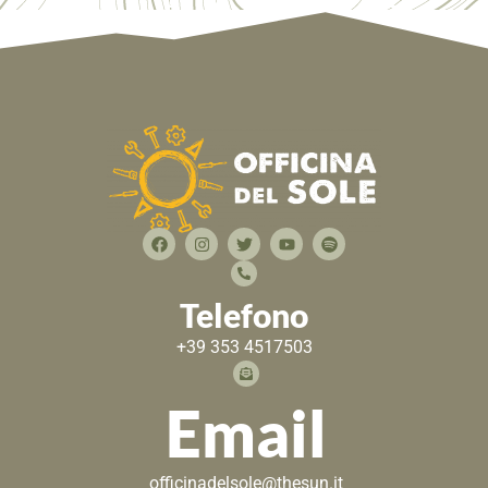
Telefono
+39 353 4517503
Email
officinadelsole@thesun.it