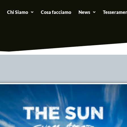
Chi Siamo
Cosa facciamo
News
Tesseramen