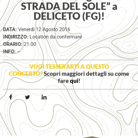
STRADA DEL SOLE” a
DELICETO (FG)!
DATA:
Venerdì 12 Agosto 2016
INDIRIZZO:
Location da confermare
ORARIO:
21.00
INFO:
–
VUOI TESSERARTI A QUESTO
CONCERTO?
Scopri maggiori dettagli su come
fare
qui
!