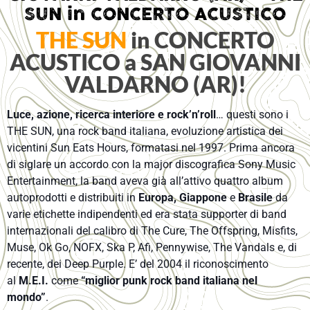
SUN in CONCERTO ACUSTICO
THE SUN
in CONCERTO
ACUSTICO a SAN GIOVANNI
VALDARNO (AR)!
Luce, azione, ricerca interiore e rock’n’roll
… questi sono i
THE SUN, una rock band italiana, evoluzione artistica dei
vicentini Sun Eats Hours, formatasi nel 1997. Prima ancora
d
i siglare un accordo con la major discografica Sony Music
Entertainment, la band aveva già all’attivo quattro album
autoprodotti e distribuiti in
Europa, Giappone
e
Brasile
da
varie etichette indipendenti ed era stata supporter di band
internazionali del calibro di The Cure, The Offspring, Misfits,
Muse, Ok Go, NOFX, Ska P, Afi, Pennywise, The Vandals e, di
recente, dei Deep Purple. E’ del 2004 il riconoscimento
al
M.E.I.
come
“miglior punk rock band italiana nel
mondo”
.