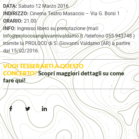
DATA:
Sabato 12 Marzo 2016
INDIRIZZO:
Cinema Teatro Masaccio – Via G. Borsi 1
ORARIO:
21.00
INFO:
Ingresso libero su prenotazione (mail:
info@prolocosangiovannivaldarno.it
/telefono 055 943748 )
tramite la PROLOCO di S. Giovanni Valdarno (AR) a partire
dal 15/02/2016.
VUOI TESSERARTI A QUESTO
CONCERTO?
Scopri maggiori dettagli su come
fare
qui
!