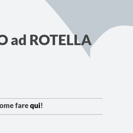
O ad ROTELLA
come fare
qui
!