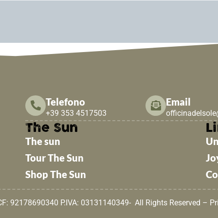
Telefono
Email
+39 353 4517503
officinadelsol
The Sun
Li
The sun
Un
Tour The Sun
Jo
Shop The Sun
Co
 CF: 92178690340 P.IVA: 03131140349- All Rights Reserved –
Pr