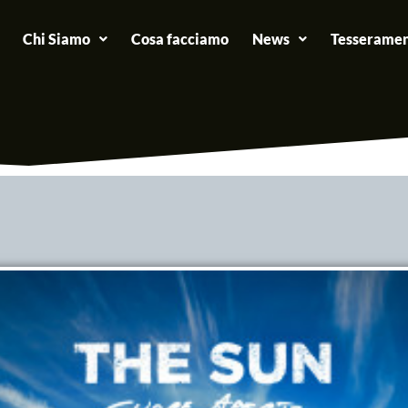
Chi Siamo
Cosa facciamo
News
Tesseramen