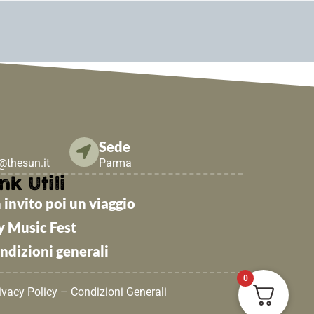
Sede
e@thesun.it
Parma
nk Utili
 invito poi un viaggio
y Music Fest
ndizioni generali
0
ivacy Policy
–
Condizioni Generali