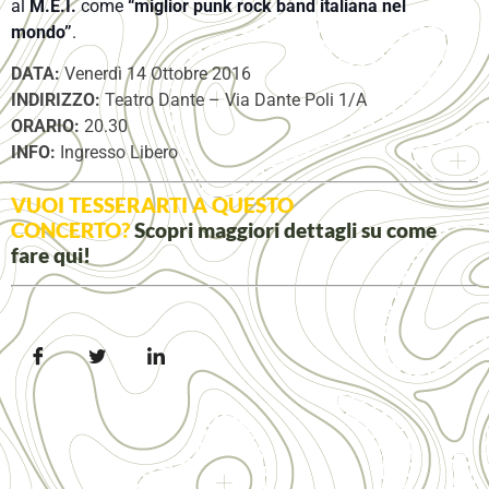
al
M.E.I.
come
“miglior punk rock band italiana nel
mondo”
.
DATA:
Venerdì 14 Ottobre 2016
INDIRIZZO:
Teatro Dante – Via Dante Poli 1/A
ORARIO:
20.30
INFO:
Ingresso Libero
VUOI TESSERARTI A QUESTO
CONCERTO?
Scopri maggiori dettagli su come
fare
qui
!