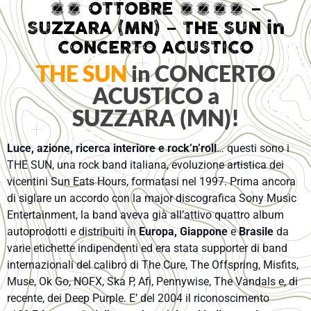
14 OTTOBRE 2016 –
SUZZARA (MN) – THE SUN in
CONCERTO ACUSTICO
THE SUN
in CONCERTO
ACUSTICO a
SUZZARA (MN)!
Luce, azione, ricerca interiore e rock’n’roll
… questi sono i
THE SUN, una rock band italiana, evoluzione artistica dei
vicentini Sun Eats Hours, formatasi nel 1997. Prima ancora
d
i siglare un accordo con la major discografica Sony Music
Entertainment, la band aveva già all’attivo quattro album
autoprodotti e distribuiti in
Europa, Giappone
e
Brasile
da
varie etichette indipendenti ed era stata supporter di band
internazionali del calibro di The Cure, The Offspring, Misfits,
Muse, Ok Go, NOFX, Ska P, Afi, Pennywise, The Vandals e, di
recente, dei Deep Purple. E’ del 2004 il riconoscimento