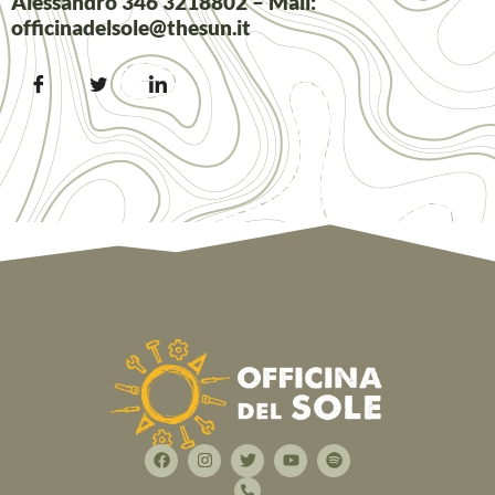
Alessandro 346 3218802 – Mail:
officinadelsole@thesun.it