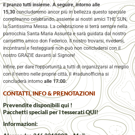
il pranzo tutti insieme. A seguire, intorno alle
15,30
concluderemo ancor più in bellezza questo speciale
compleanno celebrando, assieme ai nostri amici THE SUN,
la Santissima Messa. La celebrazione si terrà sempre nella
parrocchia Santa Maria Assunta e sarà guidata dal nostro
carissimo amico don Federico. Il nostro trovarsi, rivedersi,
incontrarsi e festeggiare non può non concludersi con il
nostro GRAZIE davanti al Signore!
Infine, per dare l’opportunità a tutti di organizzarsi al meglio
con il rientro nelle proprie città, il #radunofficina si
concluderà intorno
alle 17:00.
CONTATTI, INFO & PRENOTAZIONI
Prevendite disponibili
qui
!
Pacchetti speciali per i tesserati
QUI
!
Informazioni: