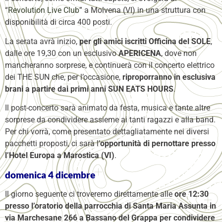
“
Revolution Live Club
” a Molvena (VI) in una struttura con
disponibilità di circa 400 posti.
La serata avrà inizio,
per gli amici iscritti Officina del SOLE
,
dalle ore 19,30 con un esclusivo
APERICENA
, dove non
mancheranno sorprese, e continuerà con il concerto elettrico
dei THE SUN che, per l’occasione,
riproporranno in esclusiva
brani a partire dai primi anni SUN EATS HOURS
.
Il post-concerto sarà animato da festa, musica e tante altre
sorprese da condividere assieme ai tanti ragazzi e alla band.
Per chi vorrà, come presentato dettagliatamente nei diversi
pacchetti proposti, ci sarà l’
opportunità di pernottare presso
l’Hotel Europa a Marostica (VI)
.
domenica 4 dicembre
Il giorno seguente ci troveremo direttamente alle
ore 12:30
presso l’oratorio della parrocchia di Santa Maria Assunta in
via Marchesane 266 a Bassano del Grappa per condividere