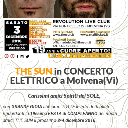
THE SUN
in CONCERTO
ELETTRICO a Molvena(Vi)
Carissimi amici Spiriti del SOLE,
con
GRANDE GIOIA
abbiamo TUTTE le info dettagliate
riguardanti la
19esima FESTA di COMPLEANNO
dei nostri
amici THE SUN il prossimo
3-4 dicembre 2016
.