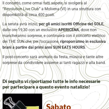
Il concerto, come ormai tutti sapete, si svolgerà al
“
Revolution Live Club
” a Molvena (VI) in una struttura con
disponibilità di circa 400 posti.
La serata avrà inizio,
per gli amici iscritti Officina del SOLE
,
dalle ore 19,30 con un esclusivo
APERICENA
, dove non
mancheranno sorprese, e continuerà con il concerto elettrico
dei THE SUN che, per l’occasione,
riproporranno in esclusiva
brani a partire dai primi anni SUN EATS HOURS
.
Il post-concerto sarà animato da festa, musica e tante altre
sorprese da condividere assieme ai tanti ragazzi e alla band.
Di seguito vi riportiamo tutte le info necessarie
per partecipare a questo evento natalizio!
Sabato