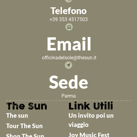
Telefono
+39 353 4517503
Email
officinadelsole@thesun.it
Sede
Parma
The Sun
Link Utili
The sun
Un invito poi un
viaggio
Tour The Sun
Joy Music Fest
Shop The Sun