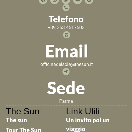
Telefono
+39 353 4517503
Email
officinadelsole@thesun.it
Sede
Parma
The Sun
Link Utili
The sun
Un invito poi un
viaggio
Tour The Sun