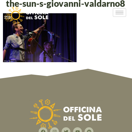
the-sun-s-giovanni-valdarno8