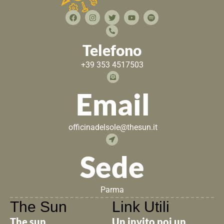
Telefono
+39 353 4517503
Email
officinadelsole@thesun.it
Sede
Parma
The Sun
Link Utili
The sun
Un invito poi un