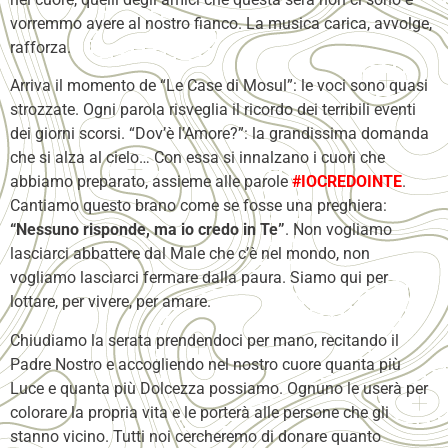
vorremmo avere al nostro fianco. La musica carica, avvolge,
rafforza.
Arriva il momento de “Le Case di Mosul”: le voci sono quasi
strozzate. Ogni parola risveglia il ricordo dei terribili eventi
dei giorni scorsi. “Dov’è l’Amore?”: la grandissima domanda
che si alza al cielo… Con essa si innalzano i cuori che
abbiamo preparato, assieme alle parole
#IOCREDOINTE
.
Cantiamo questo brano come se fosse una preghiera:
“Nessuno risponde, ma io credo in Te”
. Non vogliamo
lasciarci abbattere dal Male che c’è nel mondo, non
vogliamo lasciarci fermare dalla paura. Siamo qui per
lottare, per vivere, per amare.
Chiudiamo la serata prendendoci per mano, recitando il
Padre Nostro e accogliendo nel nostro cuore quanta più
Luce e quanta più Dolcezza possiamo. Ognuno le userà per
colorare la propria vita e le porterà alle persone che gli
stanno vicino. Tutti noi cercheremo di donare quanto