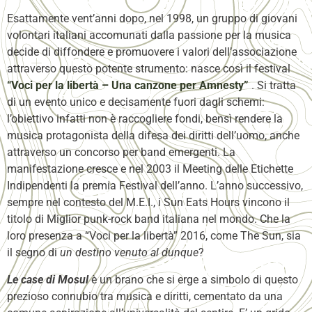
Esattamente vent’anni dopo, nel 1998, un gruppo di giovani
volontari italiani accomunati dalla passione per la musica
decide di diffondere e promuovere i valori dell’associazione
attraverso questo potente strumento: nasce così il festival
“Voci per la libertà – Una canzone per Amnesty”
. Si tratta
di un evento unico e decisamente fuori dagli schemi:
l’obiettivo infatti non è raccogliere fondi, bensì rendere la
musica protagonista della difesa dei diritti dell’uomo, anche
attraverso un concorso per band emergenti. La
manifestazione cresce e nel 2003 il Meeting delle Etichette
Indipendenti la premia Festival dell’anno. L’anno successivo,
sempre nel contesto del M.E.I., i Sun Eats Hours vincono il
titolo di Miglior punk-rock band italiana nel mondo. Che la
loro presenza a “Voci per la libertà” 2016, come The Sun, sia
il segno di
un destino venuto al dunque
?
Le case di Mosul
è un brano che si erge a simbolo di questo
prezioso connubio tra musica e diritti, cementato da una