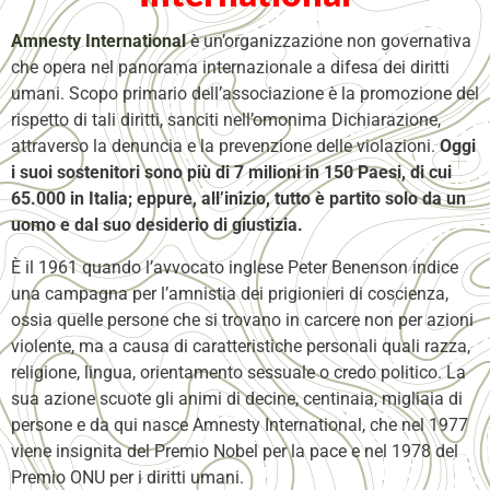
Amnesty International
è un’organizzazione non governativa
che opera nel panorama internazionale a difesa dei diritti
umani. Scopo primario dell’associazione è la promozione del
rispetto di tali diritti, sanciti nell’omonima Dichiarazione,
attraverso la denuncia e la prevenzione delle violazioni.
Oggi
i suoi sostenitori sono più di 7 milioni in 150 Paesi, di cui
65.000 in Italia; eppure, all’inizio, tutto è partito solo da un
uomo e dal suo desiderio di giustizia.
È il 1961 quando l’avvocato inglese Peter Benenson indice
una campagna per l’amnistia dei prigionieri di coscienza,
ossia quelle persone che si trovano in carcere non per azioni
violente, ma a causa di caratteristiche personali quali razza,
religione, lingua, orientamento sessuale o credo politico. La
sua azione scuote gli animi di decine, centinaia, migliaia di
persone e da qui nasce Amnesty International, che nel 1977
viene insignita del Premio Nobel per la pace e nel 1978 del
Premio ONU per i diritti umani.