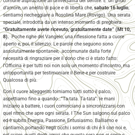
comune aspirazione all’universalità del sentire. E’ un grido
d’amore, un anelito di pace e di libertà che,
sabato 16 luglio
,
sentiamo riecheggiare a Rosolina Mare (Rovigo). Una serata
speciale, introdotta da un intenso momento di preghiera:
“Gratuitamente avete ricevuto, gratuitamente date” (Mt 10,
8).
Poche righe del Vangelo, una riflessione fatta a cuore
aperto e, poi, il silenzio. Le parole che seguono sono
assolutamente spontanee, accomunate dalla forte
necessità di ringraziare per il dono che ci è stato fatto:
l’Officina è per tutti noi non solo un momento d’incontro, ma
un’opportunità per testimoniare il Bene e per costruire
Qualcosa di più.
Con il cuore alleggerito torniamo tutti sotto il palco,
aspettiamo fino a quando…”Ta-tata. Ta-tata”: le mani
iniziano a battere, i cuori cominciano a sincronizzarsi con
quel ritmo che apre ogni serata. I The Sun salgono sul palco
ed è subito Energia, Passione, Entusiasmo. Balliamo e
cantiamo, portando negli occhi i sorrisi di chi è lì con noi e,
nel cuore, quelli degli amici che questa sera non ci sono e