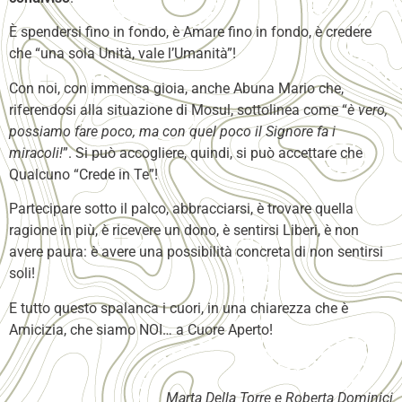
È spendersi fino in fondo, è Amare fino in fondo, è credere
che “una sola Unità, vale l’Umanità”!
Con noi, con immensa gioia, anche Abuna Mario che,
riferendosi alla situazione di Mosul, sottolinea come “
è vero,
possiamo fare poco, ma con quel poco il Signore fa i
miracoli!
”. Si può accogliere, quindi, si può accettare che
Qualcuno “Crede in Te”!
Partecipare sotto il palco, abbracciarsi, è trovare quella
ragione in più, è ricevere un dono, è sentirsi Liberi, è non
avere paura: è avere una possibilità concreta di non sentirsi
soli!
E tutto questo spalanca i cuori, in una chiarezza che è
Amicizia, che siamo NOI… a Cuore Aperto!
Marta Della Torre e Roberta Dominici