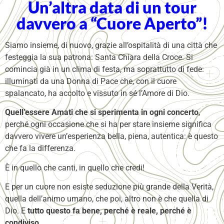
Un’altra data di un tour
davvero a “Cuore Aperto”!
Siamo insieme, di nuovo, grazie all’ospitalità di una città che
festeggia la sua patrona: Santa Chiara della Croce. Si
comincia già in un clima di festa, ma soprattutto di fede:
illuminati da una Donna di Pace che, con il cuore
spalancato, ha accolto e vissuto in sé l’Amore di Dio.
Quell’essere Amati che si sperimenta in ogni concerto
,
perché ogni occasione che si ha per stare insieme significa
davvero vivere un’esperienza bella, piena, autentica: è questo
che fa la differenza.
È in quello che canti, in quello che credi!
E per un cuore non esiste seduzione più grande della Verità,
quella dell’animo umano, che poi, altro non è che quella di
Dio. E
tutto questo fa bene, perché è reale, perché è
condiviso
.