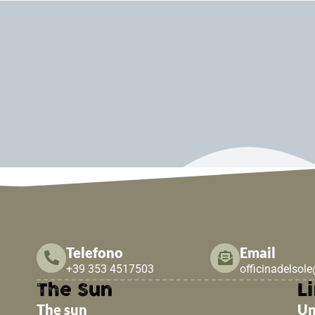
Telefono
Email
+39 353 4517503
officinadelsol
The Sun
Li
The sun
Un