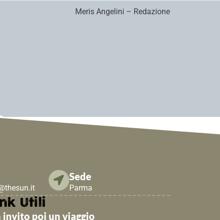
Meris Angelini – Redazione
Sede
e@thesun.it
Parma
nk Utili
 invito poi un viaggio