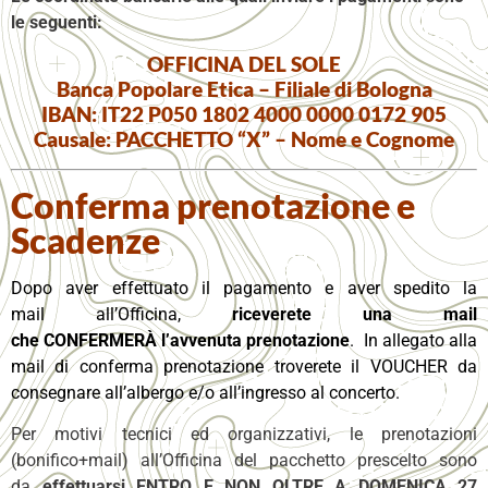
le seguenti:
OFFICINA DEL SOLE
Banca Popolare Etica – Filiale di Bologna
IBAN: IT22 P050 1802 4000 0000 0172 905
Causale: PACCHETTO “X” – Nome e Cognome
Conferma prenotazione e
Scadenze
Dopo aver effettuato il pagamento e aver spedito la
mail all’Officina,
riceverete una mail
che CONFERMERÀ l’avvenuta prenotazione
. In allegato alla
mail di conferma prenotazione troverete il VOUCHER da
consegnare all’albergo e/o all’ingresso al concerto.
Per motivi tecnici ed organizzativi, le prenotazioni
(bonifico+mail) all’Officina del pacchetto prescelto sono
da
effettuarsi ENTRO E NON OLTRE A DOMENICA 27