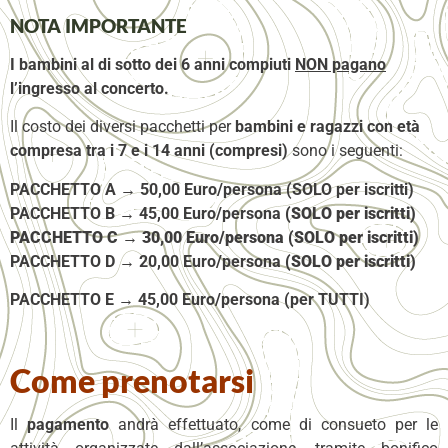
NOTA IMPORTANTE
I bambini al di sotto dei 6 anni compiuti
NON pagano
l’ingresso al concerto.
Il costo dei diversi pacchetti per
bambini e ragazzi con età
compresa tra i 7 e i 14 anni (compresi)
sono i seguenti:
PACCHETTO A →
50,00 Euro/persona (SOLO per iscritti)
PACCHETTO B
→
45,00 Euro/persona
(SOLO per iscritti)
PACCHETTO C
→
30,00 Euro/persona
(SOLO per iscritti)
PACCHETTO D
→
20,00 Euro/persona
(SOLO per iscritti)
PACCHETTO E
→
45,00 Euro/persona (per TUTTI)
Come prenotarsi
Il
pagamento
andrà effettuato, come di consueto per le