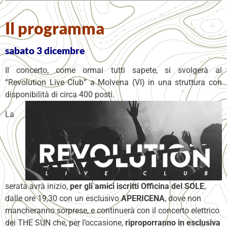
Il programma
sabato 3 dicembre
Il concerto, come ormai tutti sapete, si svolgerà al
“
Revolution Live Club
” a Molvena (VI) in una struttura con
disponibilità di circa 400 posti.
La
serata avrà inizio,
per gli amici iscritti Officina del SOLE
,
dalle ore 19,30 con un esclusivo
APERICENA
, dove non
mancheranno sorprese, e continuerà con il concerto elettrico
dei THE SUN che, per l’occasione,
riproporranno in esclusiva