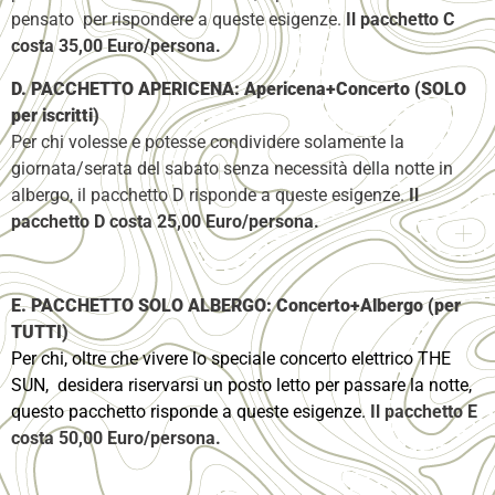
pensato per rispondere a queste esigenze.
Il pacchetto C
costa 35,00 Euro/persona.
D. PACCHETTO APERICENA:
Apericena+Concerto
(SOLO
per iscritti)
Per chi volesse e potesse condividere solamente la
giornata/serata del sabato senza necessità della notte in
albergo, il pacchetto D risponde a queste esigenze.
Il
pacchetto D costa 25,00 Euro/persona.
E. PACCHETTO SOLO ALBERGO:
Concerto+Albergo (per
TUTTI)
Per chi, oltre che vivere lo speciale concerto elettrico THE
SUN, desidera riservarsi un posto letto per passare la notte,
questo pacchetto risponde a queste esigenze.
Il pacchetto E
costa 50,00 Euro/persona.