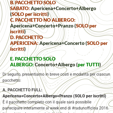
B. PACCHETTO SOLO
SABATO:
Apericena+Concerto+Albergo
(
SOLO per iscritti
)
C. PACCHETTO NO ALBERGO:
Apericena+Concerto+Pranzo (
SOLO per
iscritti
)
D. PACCHETTO
APERICENA:
Apericena+Concerto (
SOLO per
iscritti
)
E. PACCHETTO SOLO
ALBERGO:
Concerto+Albergo (
per TUTTI
)
Di seguito, presentiamo in breve costi e modalità per ciascun
pacchetto:
A. PACCHETTO FULL:
Apericena+Concerto+Albergo+Pranzo
(SOLO per iscritti)
È il pacchetto completo con il quale sarà possibile
partecipare interamente al week end di #radunofficina 2016.