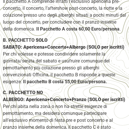
Il pacchetto A comprende infatti l’esclusivo apericena pre-
concerto, il concerto, l’aftershow post-concerto, la notte e la
colazione presso uno degli alberghi situati a pochi minuti dal
luogo del concerto, per concludere con il pranzo insieme
della domenica.
Il Pacchetto A costa 60,00 Euro/persona
.
B. PACCHETTO
SOLO
SABATO:
Apericena+Concerto+Albergo
(SOLO per iscritti)
Per chi volesse e potesse condividere solamente la
giornata/serata del sabato e usufruire comunque del
pernottamento più colazione presso gli alberghi
convenzionati Officina, il pacchetto B risponde a queste
esigenze.
Il pacchetto B costa 55,00 Euro/persona.
C. PACCHETTO NO
ALBERGO:
Apericena+Concerto+Pranzo
(SOLO per iscritti)
Per chi abita nella zona o non ha strette esigenze di
pernottamento, ma desidera comunque partecipare
all’esclusivo momento di festa pre e post concerto e al
pranzo insieme della domenica, il pacchetto C è stato