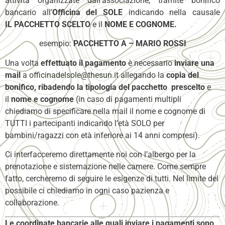
attività organizzate dall’associazione, tramite bonifico
bancario all’
Officina del SOLE
indicando nella causale
IL PACCHETTO SCELTO
e il
NOME E COGNOME.
esempio:
PACCHETTO A – MARIO ROSSI
Una volta
effettuato il pagamento
è necessario
inviare una
mail
a
officinadelsole@thesun.it
allegando la
copia del
bonifico, ribadendo la
tipologia del pacchetto
prescelto
e
il
nome e cognome
(in caso di pagamenti multipli
chiediamo di specificare nella mail il nome e cognome di
TUTTI i partecipanti indicando l’età SOLO per
bambini/ragazzi con età inferiore ai 14 anni compresi).
Ci interfacceremo direttamente noi con l’albergo per la
prenotazione e sistemazione nelle camere. Come sempre
fatto, cercheremo di seguire le esigenze di tutti. Nel limite del
possibile ci chiediamo in ogni caso pazienza e
collaborazione.
Le coordinate bancarie alle quali inviare i pagamenti sono