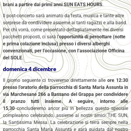
brani a partire dai primi anni SUN EATS HOURS
.
Il post-concerto sarà animato da festa, musica e tante altre
sorprese da condividere assieme ai tanti ragazzi e alla band.
Per chi vorrà, come presentato dettagliatamente nei diversi
pacchetti proposti, ci sarà l’
opportunità di pernottare (notte
e prima colazione inclusa) presso i diversi alberghi
convenzionati, per l’occasione, con l’associazione Officina
del SOLE
.
domenica 4 dicembre
Il giorno seguente ci troveremo direttamente alle
ore 12:30
presso l’oratorio della parrocchia di Santa Maria Assunta in
via Marchesane 266 a Bassano del Grappa per condividere
il pranzo tutti insieme. A seguire, intorno alle
15,30
concluderemo ancor più in bellezza questo speciale
compleanno celebrando, assieme ai nostri amici THE SUN,
la Santissima Messa. La celebrazione si terrà sempre nella
parrocchia Santa Maria Assunta e sarà guidata dal nostro