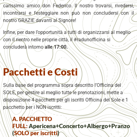
carissimo amico don Federico. Il nostro trovarsi, rivedersi,
incontrarsi e festeggiare non può non concludersi con il
nostro GRAZIE davanti al Signore!
Infine, per dare l’opportunità a tutti di organizzarsi al meglio
con il rientro nelle proprie città, il #radunofficina si
concluderà intorno
alle 17:00.
Pacchetti e Costi
Sulla base del programma sopra descritto l’Officina del
SOLE, per gestire al meglio tutte le prenotazioni, mette a
disposizione 4 pacchetti per gli iscritti Officina del Sole e 1
pacchetto per i NON iscritti:
A. PACCHETTO
FULL:
Apericena+Concerto+Albergo+Pranzo
(
SOLO per iscritti
)