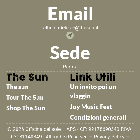
Email
officinadelsole@thesun.it
Sede
Parma
The Sun
Link Utili
The sun
Un invito poi un
viaggio
Tour The Sun
Joy Music Fest
Shop The Sun
Condizioni generali
© 2026 Officina del sole – APS • CF: 92178690340 P.IVA:
03131140349- All Rights Reserved –
Privacy Policy
–