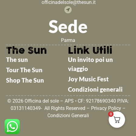
officinadelsole@thesun.it
Sede
Parma
The Sun
Link Utili
The sun
Un invito poi un
viaggio
Tour The Sun
Joy Music Fest
Shop The Sun
Condizioni generali
© 2026 Officina del sole – APS • CF: 92178690340 P.IVA:
03131140349- All Rights Reserved –
Privacy Policy
–
0
Condizioni Generali