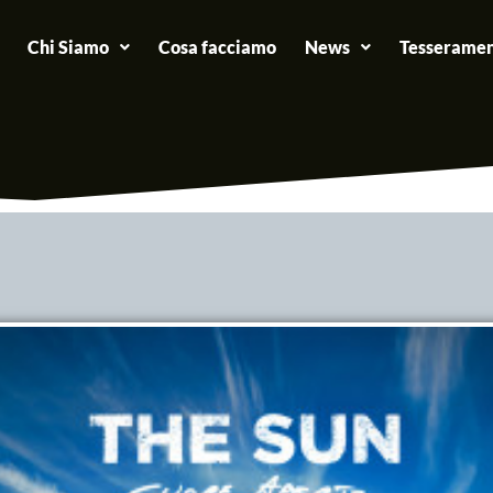
Chi Siamo
Cosa facciamo
News
Tesseramen