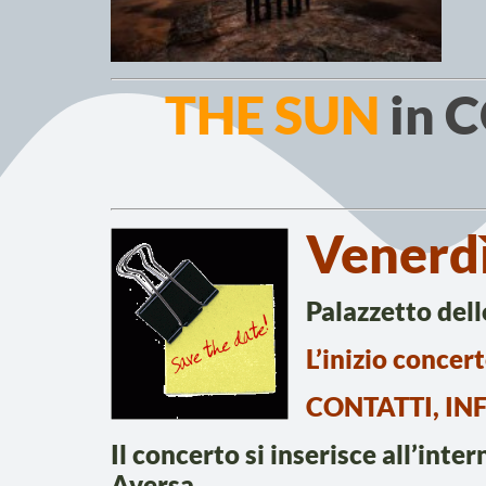
THE SUN
in 
Venerdì
Palazzetto dell
L’inizio concer
CONTATTI, IN
Il concerto si inserisce all’inte
Aversa.