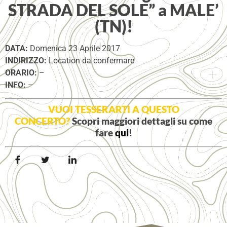
STRADA DEL SOLE” a MALE’
(TN)!
DATA:
Domenica 23 Aprile 2017
INDIRIZZO:
Location da confermare
ORARIO:
–
INFO:
–
VUOI TESSERARTI A QUESTO
CONCERTO?
Scopri maggiori dettagli su come
fare
qui
!