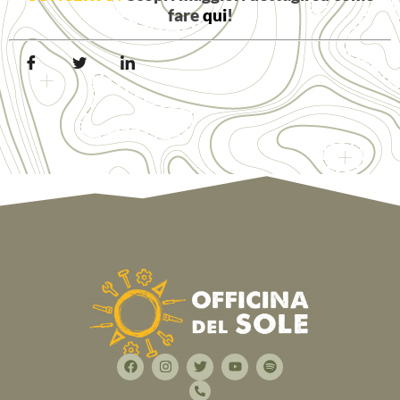
fare
qui
!