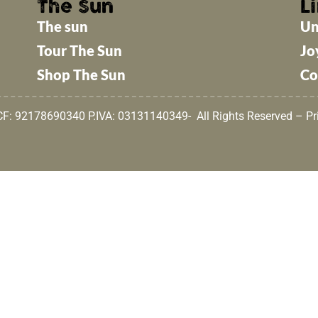
The Sun
Li
The sun
Un
Tour The Sun
Jo
Shop The Sun
Co
 CF: 92178690340 P.IVA: 03131140349- All Rights Reserved –
Pr