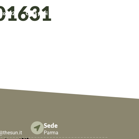
201631
to 2026
Cosa puoi fare TU!
Contattaci
THE SUN
Sede
e@thesun.it
Parma