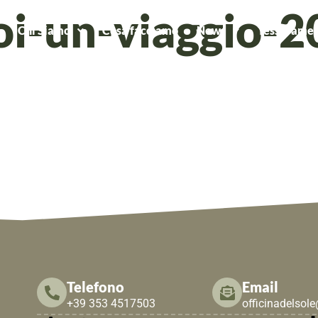
oi-un-viaggio-
Chi Siamo
Cosa facciamo
News
Tesseramen
Telefono
Email
+39 353 4517503
officinadelsol