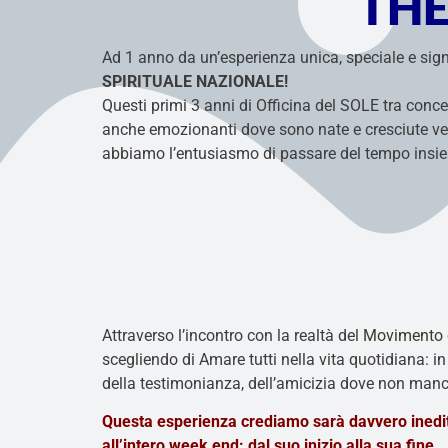
THE
Ad 1 anno da un’esperienza unica, speciale e signi
SPIRITUALE NAZIONALE!
Questi primi 3 anni di Officina del SOLE tra concerti
anche emozionanti dove sono nate e cresciute vere e
abbiamo l’entusiasmo di passare del tempo insiem
Attraverso l’incontro con la realtà del
Movimento d
scegliendo di Amare tutti nella vita quotidiana: in
della testimonianza, dell’amicizia dove non man
Questa esperienza crediamo sarà
davvero inedit
all’intero week end: dal suo inizio alla sua fine.