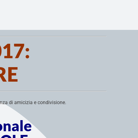
017:
RE
nza di amicizia e condivisione
.
ionale