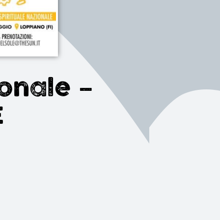
ionale –
E