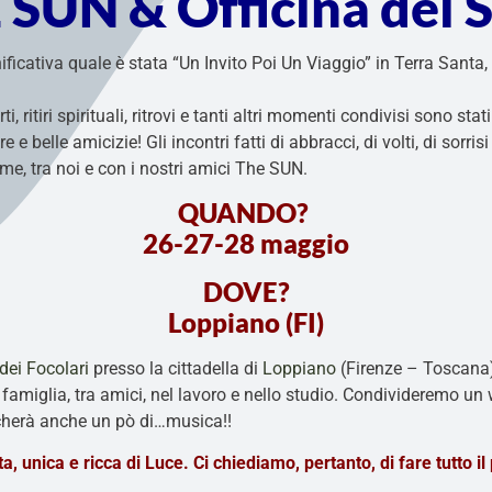
 SUN & Officina del 
ficativa quale è stata “Un Invito Poi Un Viaggio” in Terra Santa
,
, ritiri spirituali, ritrovi e tanti altri momenti condivisi sono sta
 belle amicizie! Gli incontri fatti di abbracci, di volti, di sorris
e, tra noi e con i nostri amici The SUN.
QUANDO?
26-27-28 maggio
DOVE?
Loppiano (FI)
ei Focolari
presso la cittadella di
Loppiano
(Firenze – Toscana)
 famiglia, tra amici, nel lavoro e nello studio. Condivideremo un 
cherà anche un pò di…musica!!
a, unica e ricca di Luce. Ci chiediamo, pertanto, di fare tutto il