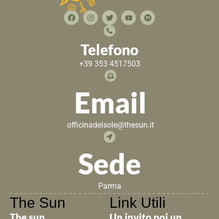
Telefono
+39 353 4517503
Email
officinadelsole@thesun.it
Sede
Parma
The Sun
Link Utili
The sun
Un invito poi un