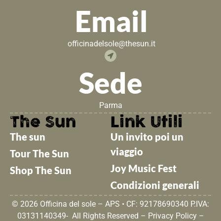
Email
officinadelsole@thesun.it
Sede
Parma
The Sun
Link Utili
The sun
Un invito poi un
viaggio
Tour The Sun
Joy Music Fest
Shop The Sun
Condizioni generali
© 2026 Officina del sole – APS • CF: 92178690340 P.IVA:
03131140349- All Rights Reserved –
Privacy Policy
–