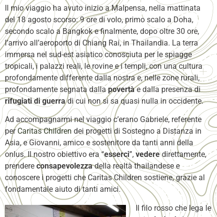
Il mio viaggio ha avuto inizio a Malpensa, nella mattinata
del 18 agosto scorso: 9 ore di volo, primo scalo a Doha,
secondo scalo a Bangkok e finalmente, dopo oltre 30 ore,
l’arrivo all’aeroporto di Chiang Rai, in Thailandia. La terra
immersa nel sud-est asiatico conosciuta per le spiagge
tropicali, i palazzi reali, le rovine e i templi, con una cultura
profondamente differente dalla nostra e, nelle zone rurali,
profondamente segnata dalla
povertà
e dalla presenza di
rifugiati di guerra
di cui non si sa quasi nulla in occidente.
Ad accompagnarmi nel viaggio c’erano Gabriele, referente
per
Caritas Children
dei progetti di Sostegno a Distanza in
Asia, e Giovanni, amico e sostenitore da tanti anni della
onlus. Il nostro obiettivo era “
esserci
”,
vedere
direttamente,
prendere
consapevolezza
della realtà thailandese e
conoscere i progetti che Caritas Children sostiene, grazie al
fondamentale aiuto di tanti amici.
Il filo rosso che lega le