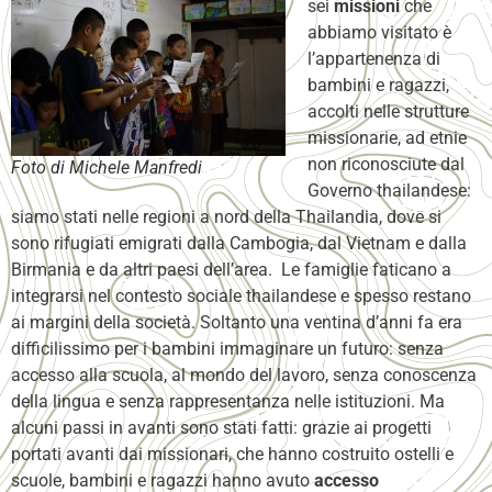
sei
missioni
che
abbiamo visitato è
l’appartenenza di
bambini e ragazzi,
accolti nelle strutture
missionarie, ad etnie
non riconosciute dal
Foto di Michele Manfredi
Governo thailandese:
siamo stati nelle regioni a nord della Thailandia, dove si
sono rifugiati emigrati dalla Cambogia, dal Vietnam e dalla
Birmania e da altri paesi dell’area. Le famiglie faticano a
integrarsi nel contesto sociale thailandese e spesso restano
ai margini della società. Soltanto una ventina d’anni fa era
difficilissimo per i bambini immaginare un futuro: senza
accesso alla scuola, al mondo del lavoro, senza conoscenza
della lingua e senza rappresentanza nelle istituzioni. Ma
alcuni passi in avanti sono stati fatti: grazie ai progetti
portati avanti dai missionari, che hanno costruito ostelli e
scuole, bambini e ragazzi hanno avuto
accesso