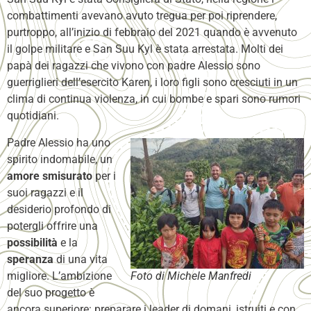
combattimenti avevano avuto tregua per poi riprendere,
purtroppo, all’inizio di febbraio del 2021 quando è avvenuto
il golpe militare e San Suu Kyl è stata arrestata. Molti dei
papà dei ragazzi che vivono con padre Alessio sono
guerriglieri dell’esercito Karen, i loro figli sono cresciuti in un
clima di continua violenza, in cui bombe e spari sono rumori
quotidiani.
Padre Alessio ha uno
spirito indomabile, un
amore smisurato
per i
suoi ragazzi e il
desiderio profondo di
potergli offrire una
possibilità
e la
speranza
di una vita
migliore. L’ambizione
Foto di Michele Manfredi
del suo progetto è
ancora superiore: preparare i leader di domani, istruiti e con