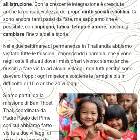
all’istruzione
. Con la crescente integrazione è cresciuta
anche la consapevolezza dei propri
diritti sociali e politici
. Ci
sono ancora tanti passi da fare, ma sappiamo che è
possibile, con
impegno, fatica, tempo e amore
, riuscire a
cambiare
l’inerzia della storia.
Nelle due settimane di permanenza in Thailandia abbiamo
visitato tutte le missioni, conoscendo i bambini che vivono
negli ostelli situati dove i missionari vivono; siamo anche
riusciti a fare visita ad alcuni villaggi, non tutti perché sono
davvero troppi: ogni missione sostiene le famiglie più in
difficoltà di 10 o anche 20 villaggi!
Siamo partiti dalla
missione di Ban Thoet
Thai, coordinata da
Padre Paolo del Pime
con cui abbiamo fatto
visita a due villaggi di