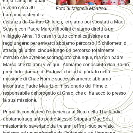
etnia Lahu, nei quali
vivono circa 30
Foto di Michele Manfredi
bambini sostenuti a
distanza da Caritas Children; ci siamo poi spostati a Mae
Suay e con Padre Marco Ribolini ci siamo diretti a un
villaggio Akha, 18 case in tutto complicatissime da
raggiungere: per arrivarci abbiamo percorso 15 chilometri di
strada, gli ultimi cinque lungo un percorso totalmente
sterrato che avrebbe scoraggiato chiunque, ma non padre
Marco che da anni vive qui. Abbiamo conosciuto don Bruno,
prete fidei donum di Padova, che ci ha portato nella
missione di Chae Hom e successivamente abbiamo
incontrato Padre Maurizio, missionario del Pime e
responsabile del progetto di Gnao, che ci ha accolto presso
la sua missione.
Prima di concludere l’esperienza al Nord della Thailandia,
abbiamo raggiunto padre Alessio Crippa a Mae Sot. Il
missionario saveriano da tre anni offre il suo servizio,