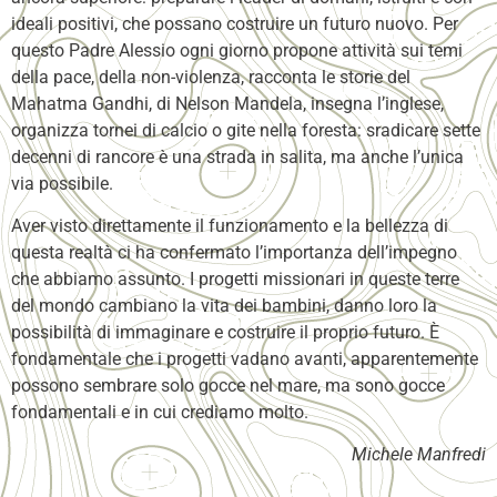
ideali positivi, che possano costruire un futuro nuovo. Per
questo Padre Alessio ogni giorno propone attività sui temi
della pace, della non-violenza, racconta le storie del
Mahatma Gandhi, di Nelson Mandela, insegna l’inglese,
organizza tornei di calcio o gite nella foresta: sradicare sette
decenni di rancore è una strada in salita, ma anche l’unica
via possibile.
Aver visto direttamente il funzionamento e la bellezza di
questa realtà ci ha confermato l’importanza dell’impegno
che abbiamo assunto. I progetti missionari in queste terre
del mondo cambiano la vita dei bambini, danno loro la
possibilità di immaginare e costruire il proprio futuro. È
fondamentale che i progetti vadano avanti, apparentemente
possono sembrare solo gocce nel mare, ma sono gocce
fondamentali e in cui crediamo m
o
lto.
Michele Manfredi