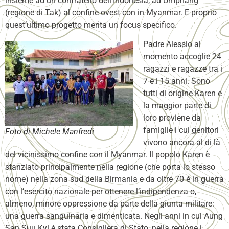
insieme ad un confratello dell’Indonesia, ad Umphang
(regione di Tak) al confine ovest con in Myanmar. E proprio
quest’ultimo progetto merita un focus specifico.
Padre Alessio al
momento accoglie 24
ragazzi e ragazze tra i
7 e i 15 anni. Sono
tutti di origine Karen e
la maggior parte di
loro proviene da
famiglie i cui genitori
Foto di Michele Manfredi
vivono ancora al di là
del vicinissimo confine con il Myanmar. Il popolo Karen è
stanziato principalmente nella regione (che porta lo stesso
nome) nella zona sud della Birmania e da oltre 70 è in guerra
con l’esercito nazionale per ottenere l’indipendenza o,
almeno, minore oppressione da parte della giunta militare:
una guerra sanguinaria e dimenticata. Negli anni in cui Aung
San Suu Kyl è stata Consigliera di Stato, nella regione i