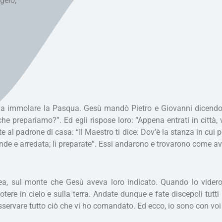
ngelo,
veva immolare la Pasqua. Gesù mandò Pietro e Giovanni dicendo
he prepariamo?”. Ed egli rispose loro: “Appena entrati in città
ete al padrone di casa: “Il Maestro ti dice: Dov’è la stanza in cu
ande e arredata; lì preparate”. Essi andarono e trovarono come a
ilea, sul monte che Gesù aveva loro indicato. Quando lo videro
otere in cielo e sulla terra. Andate dunque e fate discepoli tutti
servare tutto ciò che vi ho comandato. Ed ecco, io sono con voi tu