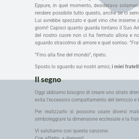
Eppure, in quel momento, desiderava solament
rendere possibile tutto questo, anche se ci se
Lui avrebbe spezzato e quel vino che insieme a
giorni! Capisci quanto guarda lontano il Suo Am
del nostro cuore non ci ha fermato allora e no
sguardo stracolmo di amore e quel sorriso. “Frat
“Fino alla fine del mondo”, ripeto.
Sposto lo sguardo sui nostri amici,
i miei frate
Il segno
Oggi abbiamo bisogno di creare uno strato drenan
evita l’eccessivo compattamento del terriccio e l
Per realizzarlo si possono usare diversi ma
simboleggiare la dimensione ecclesiale e la frat
Vi salutiamo con questa canzone.
Con affetto, a domani!