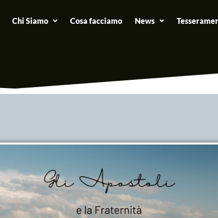
Chi Siamo
Cosa facciamo
News
Tesseramen