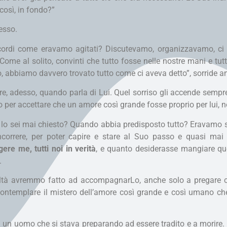
così, in fondo?”
esso.
ricordi come eravamo agitati? Discutevamo, organizzavamo, ci p
 Come al solito, convinti che tutto fosse nelle nostre mani e tut
o, abbiamo davvero trovato tutto come ci aveva detto”, sorride a
e, adesso, quando parla di Lui. Quel sorriso gli accende semp
o per accettare che un amore così grande fosse proprio per lui, 
e lo sei mai chiesto? Quando abbia predisposto tutto? Eravam
incorrere, per poter capire e stare al Suo passo e quasi mai 
ere me, tutti noi in verità
, e quanto desiderasse mangiare que
”.
oltà avremmo fatto ad accompagnarLo, anche solo a pregare con
 contemplare il mistero dell’amore così grande e così umano ch
 un uomo che si stava preparando ad essere tradito e a morire