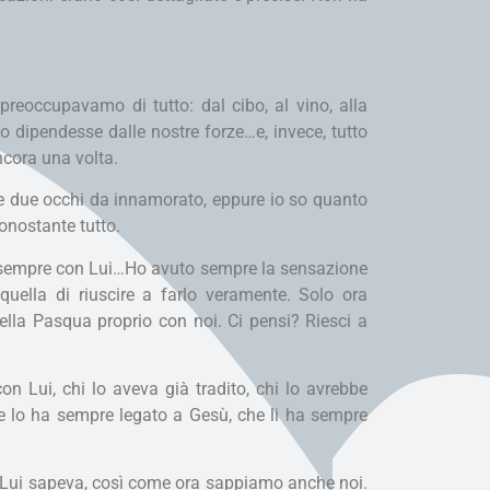
reoccupavamo di tutto: dal cibo, al vino, alla
to dipendesse dalle nostre forze…e, invece, tutto
ncora una volta.
re due occhi da innamorato, eppure io so quanto
nonostante tutto.
o sempre con Lui…Ho avuto sempre la sensazione
quella di riuscire a farlo veramente. Solo ora
lla Pasqua proprio con noi. Ci pensi? Riesci a
 Lui, chi lo aveva già tradito, chi lo avrebbe
e lo ha sempre legato a Gesù, che li ha sempre
. Lui sapeva, così come ora sappiamo anche noi.