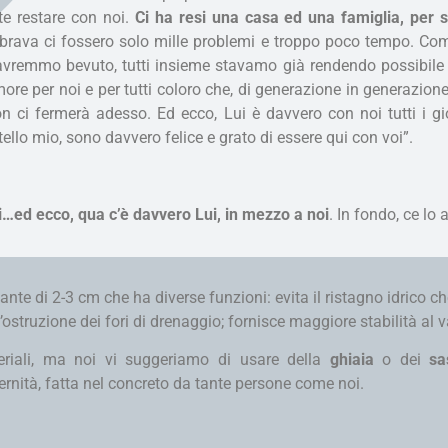
e restare con noi.
Ci ha resi una casa ed una famiglia, per 
mbrava ci fossero solo mille problemi e troppo poco tempo. Co
vremmo bevuto, tutti insieme stavamo già rendendo possibile c
ore per noi e per tutti coloro che, di generazione in generazi
n ci fermerà adesso. Ed ecco, Lui è davvero con noi tutti i gio
ello mio, sono davvero felice e grato di essere qui con voi”.
lli…ed ecco, qua c’è davvero Lui, in mezzo a noi
. In fondo, ce lo
te di 2-3 cm che ha diverse funzioni: evita il ristagno idrico che
’ostruzione dei fori di drenaggio; fornisce maggiore stabilità al 
teriali, ma noi vi suggeriamo di usare della
ghiaia
o dei
sa
ernità, fatta nel concreto da tante persone come noi.