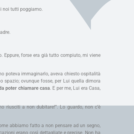
ui noi tutti poggiamo.
padre.
o. Eppure, forse era già tutto compiuto, mi viene
no poteva immaginarlo, aveva chiesto ospitalità
lo spazio; ovunque fosse, per Lui quella dimora
 da poter chiamare casa
. E per me, Lui era Casa,
o riusciti a non dubitare!”. Lo guardo, non c’è
 Come abbiamo fatto a non pensare ad un segno,
icazioni erano così dettagliate e precise. Non ha