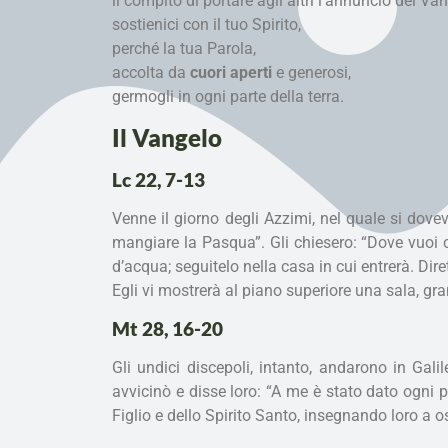
il compito di portare agli altri l’annuncio del Va
sostienici con il tuo Spirito,
perché la tua Parola,
accolta da
cuori aperti
e generosi,
germogli in ogni parte della terra.
Il Vangelo
Lc 22, 7-13
Venne il giorno degli Azzimi, nel quale si do
mangiare la Pasqua”. Gli chiesero: “Dove vuoi c
d’acqua; seguitelo nella casa in cui entrerà. Dir
Egli vi mostrerà al piano superiore una sala, gr
Mt 28, 16-20
Gli undici discepoli, intanto, andarono in Gal
avvicinò e disse loro: “A me è stato dato ogni p
Figlio e dello Spirito Santo, insegnando loro a os