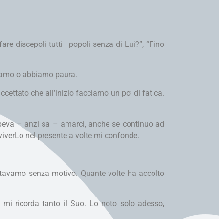
are discepoli tutti i popoli senza di Lui?”, “Fino
apiamo o abbiamo paura.
cettato che all’inizio facciamo un po’ di fatica.
peva – anzi sa – amarci, anche se continuo ad
viverLo nel presente a volte mi confonde.
gitavamo senza motivo. Quante volte ha accolto
e mi ricorda tanto il Suo. Lo noto solo adesso,