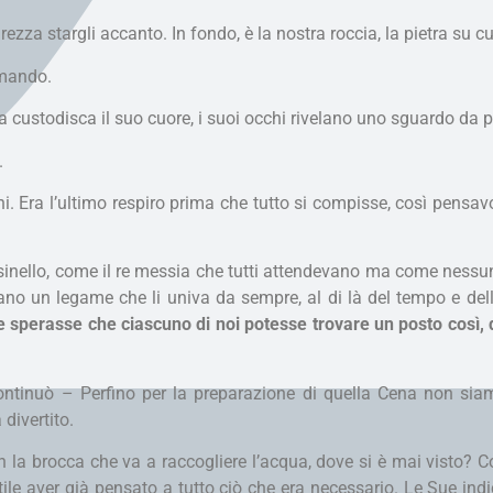
ezza stargli accanto. In fondo, è la nostra roccia, la pietra su c
domando.
 custodisca il suo cuore, i suoi occhi rivelano uno sguardo da 
.
ni. Era l’ultimo respiro prima che tutto si compisse, così pensav
inello, come il re messia che tutti attendevano ma come nessu
vano un legame che li univa da sempre, al di là del tempo e del
sperasse che ciascuno di noi potesse trovare un posto così,
continuò – Perfino per la preparazione di quella Cena non siam
 divertito.
 la brocca che va a raccogliere l’acqua, dove si è mai visto?
tile aver già pensato a tutto ciò che era necessario. Le Sue ind