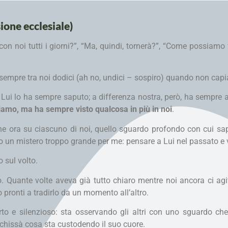
sione ecclesiale)
con noi tutti i giorni?”, “Ma, quindi, tornerà?”, “Come possiamo f
va sempre tra noi dodici (ah no, undici – sospiro) quando non c
Lui lo ha sempre saputo; a differenza nostra, però, ha sempre ac
amo, ma ha sempre visto qualcosa in più in noi
.
e ora su ciascuno di noi, quello sguardo profondo con cui sa
o un mistero troppo grande per me: pensare a Lui nel passato e 
o sul volto.
o. Quante volte aveva già tutto chiaro mentre noi ancora ci a
pronti a tradirlo da un momento all’altro.
rto e silenzioso: sta osservando gli altri con uno sguardo ch
chissà cosa sta custodendo il suo cuore.