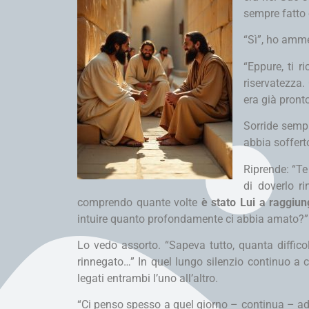
sempre fatto 
“Sì”, ho amm
“Eppure, ti 
riservatezza.
era già pront
Sorride sempr
abbia soffert
Riprende: “T
di doverlo r
comprendo quante volte
è stato Lui a raggiung
intuire quanto profondamente ci abbia amato?
Lo vedo assorto. “Sapeva tutto, quanta diffic
rinnegato…” In quel lungo silenzio continuo a
legati entrambi l’uno all’altro.
“Ci penso spesso a quel giorno – continua – ad