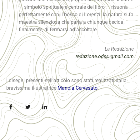
— simbolo spirituale e centrale del libro — risuona
perfettamente con il bosco di Lorenzi: la natura si fa
maestra silenziosa che parla a chiunque decida,
finalmente, di fermarsi ad ascoltare.
La Redazione
redazione.ods@gmail.com
I disegni presenti nell’articolo sono stati realizzati dalla
bravissima illustratrice
Manola Cervesato
.