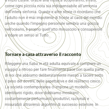
d’Inizio Estate. Grazie alla musica scopriranno, infatti,
come ogni piccola nota sia indispensabile all’armonia
dell’intera sinfonia. Queste e altre storie ci ricordano che
l’adulto non è mai impotente di fronte al caos del mondo:
anche quando l’impegno personale sembra una goccia
nell’oceano, è proprio quell’atto minuscolo e consapevole
a ridare un senso al Tutto.
Tornare a casa attraverso il racconto
Rileggere una fiaba in età adulta equivale a compiere un
viaggio a ritroso per fare finalmente pace con quella parte
di noi che abbiamo deliberatamente messo a tacere sotto
il peso del dovere, delle aspettative e del realismo cinico.
La società contemporanea ci impone un modello
identitario rigido, dove dobbiamo mostrarci
costantemente performanti, produttivi, razionali e
misurabili attraverso algoritmi di successo esteriore. In