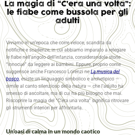
La magia di “C’era una volta”:
le fiabe come bussola per gli
adulti
Viviamo in un’epoca che corre veloce, scandita da
notifiche e scadenze, in cui abbiamo imparato a relegare
le fiabe nell’angolo dell’infanzia, considerandole storie
“innocue” da leggere ai bambini. Eppure, proprio come
suggerisce anche Francesco Lorenzi ne
La musica del
bosco
, esiste un linguaggio simbolico e archetipico —
simile al canto silenzioso della natura — che l’adulto ha
smesso di ascoltare, ma di cui ha più bisogno che mai.
Riscoprire la magia del “C’era una volta” significa ritrovare
gli strumenti interiori per affrontarla.
Un’oasi di calma in un mondo caotico