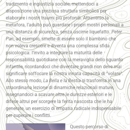
tradimento e ingiustizia sociale, mettendoci a
disposizione una preziosa struttura simbolica per
elaborare i nostri traumi più profondi. Attraverso la
metafora, l’adulto può guardare i propri mostri personali a
una distanza di sicurezza, senza uscirne liquefatto.
Peter
Pan
, ad esempio, smette di essere solo il bambino che
non voleva crescere e diventa una complessa sfida
psicologica: l’invito a integrare la maturità delle
responsabilità quotidiane con la meraviglia dello sguardo
infantile, ricordandoci che diventare grandi non deve mai
significare soffocare la nostra innata capacità di “volare”.
Allo stesso modo,
La Bella e la Bestia
si trasforma in una
straordinaria lezione di dinamiche relazionali mature,
insegnandoci a scavare oltre le durezze esteriori e le
difese altrui per scorgere la ferita nascosta che le ha
generate, un esercizio di empatia radicale indispensabile
per superare i conflitti.
Questo percorso di