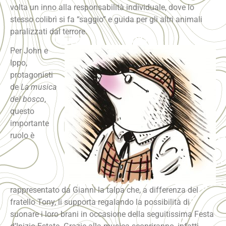
volta un inno alla responsabilità individuale, dove lo
stesso colibrì si fa “saggio” e guida per gli altri animali
paralizzati dal terrore.
Per John e
Ippo,
protagonisti
de
La musica
del bosco
,
questo
importante
ruolo è
rappresentato da Gianni la talpa che, a differenza del
fratello Tony, li supporta regalando la possibilità di
suonare i loro brani in occasione della seguitissima Festa