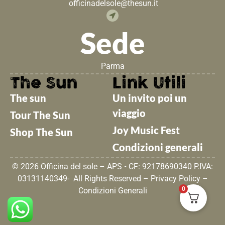
officinadelsole@thesun.it
Sede
Parma
The Sun
Link Utili
The sun
Un invito poi un
viaggio
Tour The Sun
Joy Music Fest
Shop The Sun
Condizioni generali
© 2026 Officina del sole – APS • CF: 92178690340 P.IVA:
03131140349- All Rights Reserved –
Privacy Policy
–
0
Condizioni Generali