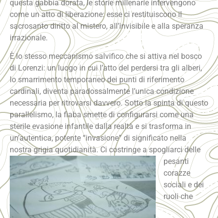
questa gabbia dorata, le storie millenarie intervengono
come un atto di liberazione: esse ci restituiscono il
sacrosanto diritto al mistero, all’invisibile e alla speranza
irrazionale.
È lo stesso meccanismo salvifico che si attiva nel bosco
di Lorenzi: un luogo in cui l’atto del perdersi tra gli alberi,
lo smarrimento temporaneo dei punti di riferimento
cardinali, diventa paradossalmente l’unica condizione
necessaria per ritrovarsi davvero. Sotto la spinta di questo
parallelismo, la fiaba smette di configurarsi come una
sterile evasione infantile dalla realtà e si trasforma in
un’autentica, potente “invasione” di significato nella
nostra grigia quotidianità.
Ci costringe a spogliarci delle
pesanti
corazze
sociali e dei
ruoli che