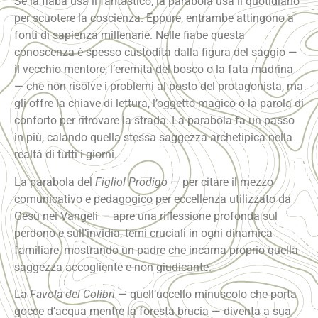
Se la fiaba usa il fantastico, la parabola usa il quotidiano
per scuotere la coscienza. Eppure, entrambe attingono a
fonti di sapienza millenarie. Nelle fiabe questa
conoscenza è spesso custodita dalla figura del saggio —
il vecchio mentore, l’eremita del bosco o la fata madrina
— che non risolve i problemi al posto del protagonista, ma
gli offre la chiave di lettura, l’oggetto magico o la parola di
conforto per ritrovare la strada. La parabola fa un passo
in più, calando quella stessa saggezza archetipica nella
realtà di tutti i giorni.
La parabola del
Figliol Prodigo
— per citare il mezzo
comunicativo e pedagogico per eccellenza utilizzato da
Gesù nei Vangeli — apre una riflessione profonda sul
perdono e sull’invidia, temi cruciali in ogni dinamica
familiare, mostrando un padre che incarna proprio quella
saggezza accogliente e non giudicante.
La
Favola del Colibrì
— quell’uccello minuscolo che porta
gocce d’acqua mentre la foresta brucia — diventa a sua