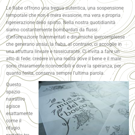
Le fiabe offrono una tregua autentica, una sospensione
temporale che non è mera evasione, ma vera e propria
rigenerazione dello spirito. Nella nostra quotidianità
siamo costantemente bombardati da flussi
d’informazione frammentati e dinamiche ipercomplesse
che generano ansia; la fiaba, al contrario, ci accoglie in
una struttura lineare e rassicurante. Ci invita a fare un
atto di fede: credere in una realtà dove il bene e il male
sono chiaramente riconoscibili e dove la speranza, per
quanto ferita, conserva sempre l’ultima parola.
Questo
spazio
narrativo
agisce
esattamente
come il
rifugio