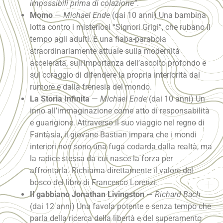
impossibili prima di colazione”
.
Momo
—
Michael Ende
(dai 10 anni) Una bambina
lotta contro i misteriosi “Signori Grigi”, che rubano il
tempo agli adulti. È una fiaba-parabola
straordinariamente attuale sulla modernità
accelerata, sull’importanza dell’ascolto profondo e
sul coraggio di difendere la propria interiorità dal
rumore e dalla frenesia del mondo.
La Storia Infinita
—
Michael Ende
(dai 10 anni) Un
inno all’immaginazione come atto di responsabilità
e guarigione. Attraverso il suo viaggio nel regno di
Fantàsia, il giovane Bastian impara che i mondi
interiori non sono una fuga codarda dalla realtà, ma
la radice stessa da cui nasce la forza per
affrontarla. Richiama direttamente il valore del
bosco del libro di Francesco Lorenzi.
Il gabbiano Jonathan Livingston
—
Richard Bach
(dai 12 anni) Una favola potente e senza tempo che
parla della ricerca della libertà e del superamento