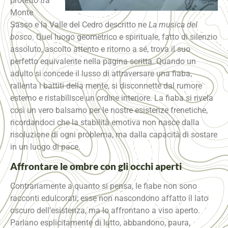
protetto tra
Monte
Sasso e la Valle del Cedro descritto ne
La musica del
bosco
. Quel luogo geometrico e spirituale, fatto di silenzio
assoluto, ascolto attento e ritorno a sé, trova il suo
perfetto equivalente nella pagina scritta. Quando un
adulto si concede il lusso di attraversare una fiaba,
rallenta i battiti della mente, si disconnette dal rumore
esterno e ristabilisce un ordine interiore. La fiaba si rivela
così un vero balsamo per le nostre esistenze frenetiche,
ricordandoci che la stabilità emotiva non nasce dalla
risoluzione di ogni problema, ma dalla capacità di sostare
in un luogo di pace.
Affrontare le ombre con gli occhi aperti
Contrariamente a quanto si pensa, le fiabe non sono
racconti edulcorati; esse non nascondono affatto il lato
oscuro dell’esistenza, ma lo affrontano a viso aperto.
Parlano esplicitamente di lutto, abbandono, paura,