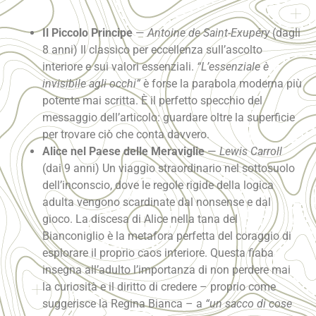
Il Piccolo Principe
—
Antoine de Saint-Exupéry
(dagli
8 anni) Il classico per eccellenza sull’ascolto
interiore e sui valori essenziali.
“L’essenziale è
invisibile agli occhi”
è forse la parabola moderna più
potente mai scritta. È il perfetto specchio del
messaggio dell’articolo: guardare oltre la superficie
per trovare ciò che conta davvero.
Alice nel Paese delle Meraviglie
—
Lewis Carroll
(dai 9 anni) Un viaggio straordinario nel sottosuolo
dell’inconscio, dove le regole rigide della logica
adulta vengono scardinate dal nonsense e dal
gioco. La discesa di Alice nella tana del
Bianconiglio è la metafora perfetta del coraggio di
esplorare il proprio caos interiore. Questa fiaba
insegna all’adulto l’importanza di non perdere mai
la curiosità e il diritto di credere – proprio come
suggerisce la Regina Bianca – a
“un sacco di cose