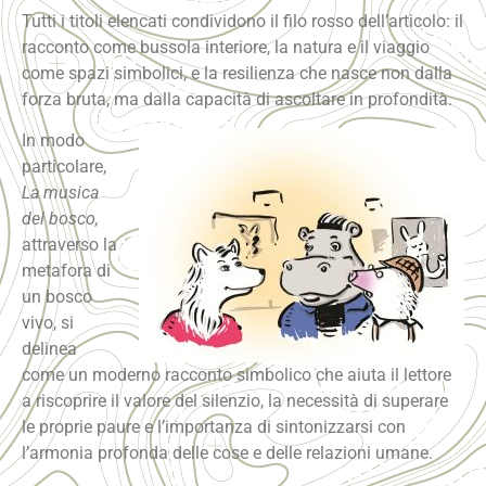
Tutti i titoli elencati condividono il filo rosso dell’articolo: il
racconto come bussola interiore, la natura e il viaggio
come spazi simbolici, e la resilienza che nasce non dalla
forza bruta, ma dalla capacità di ascoltare in profondità.
In modo
particolare,
La musica
del bosco,
attraverso la
metafora di
un bosco
vivo, si
delinea
come un moderno racconto simbolico che aiuta il lettore
a riscoprire il valore del silenzio, la necessità di superare
le proprie paure e l’importanza di sintonizzarsi con
l’armonia profonda delle cose e delle relazioni umane.