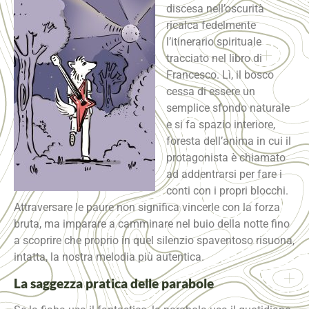
discesa nell’oscurità
ricalca fedelmente
l’itinerario spirituale
tracciato nel libro di
Francesco. Lì, il bosco
cessa di essere un
semplice sfondo naturale
e si fa spazio interiore,
foresta dell’anima in cui il
protagonista è chiamato
ad addentrarsi per fare i
conti con i propri blocchi.
Attraversare le paure non significa vincerle con la forza
bruta, ma imparare a camminare nel buio della notte fino
a scoprire che proprio in quel silenzio spaventoso risuona,
intatta, la nostra melodia più autentica.
La saggezza pratica delle parabole