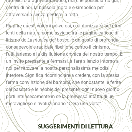
famelici o draghi sputafuoco, ma che possediamo già,
dentro di noi, la bussola morale e simbolica per
attraversarla senza perdere la rotta.
Riaprire questi volumi polverosi, o sintonizzarsi sui ritmi
lenti della natura come avviene tra le pagine cariche di
lirismo de
La musica del bosco
, è un gesto di profonda,
consapevole e radicale ribellione contro il cinismo,
l’utilitarismo e la disillusione cronica del nostro tempo. È
un invito pressante a fermarsi, a fare silenzio intorno a
noi per ritrovare la nostra personalissima melodia
interiore. Significa ricominciare a credere, con la stessa
ferma convinzione dei bambini, che nonostante le ferite
del passato e le nebbie del presente, ogni nuovo giorno
porti intrinsecamente in sé la promessa intatta di un
meraviglioso e rivoluzionario “C’era una volta”.
SUGGERIMENTI DI LETTURA