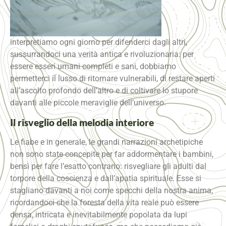
interpretiamo ogni giorno per difenderci dagli altri,
sussurrandoci una verità antica e rivoluzionaria: per
essere esseri umani completi e sani, dobbiamo
permetterci il lusso di ritornare vulnerabili, di restare aperti
all’ascolto profondo dell’altro e di coltivare lo stupore
davanti alle piccole meraviglie dell’universo.
Il risveglio della melodia interiore
Le fiabe e in generale, le grandi narrazioni archetipiche
non sono state concepite per far addormentare i bambini,
bensì per fare l’esatto contrario: risvegliare gli adulti dal
torpore della coscienza e dall’apatia spirituale. Esse si
stagliano davanti a noi come specchi della nostra anima,
ricordandoci che la foresta della vita reale può essere
densa, intricata e inevitabilmente popolata da lupi