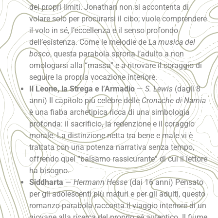
dei propri limiti. Jonathan non si accontenta di
volare solo per procurarsi il cibo; vuole comprendere
il volo in sé, l’eccellenza e il senso profondo
dell’esistenza. Come le melodie de
La musica del
bosco
, questa parabola sprona l’adulto a non
omologarsi alla “massa” e a ritrovare il coraggio di
seguire la propria vocazione interiore.
Il Leone, la Strega e l’Armadio
—
S. Lewis
(dagli 8
anni) Il capitolo più celebre delle
Cronache di Narnia
è una fiaba archetipica ricca di una simbologia
profonda: il sacrificio, la redenzione e il coraggio
morale. La distinzione netta tra bene e male vi è
trattata con una potenza narrativa senza tempo,
offrendo quel “balsamo rassicurante” di cui il lettore
ha bisogno.
Siddharta
—
Hermann Hesse
(dai 16 anni) Pensato
per gli adolescenti più maturi e per gli adulti, questo
romanzo-parabola racconta il viaggio interiore di un
giovane alla ricerca del proprio sé autentico. Il fiume