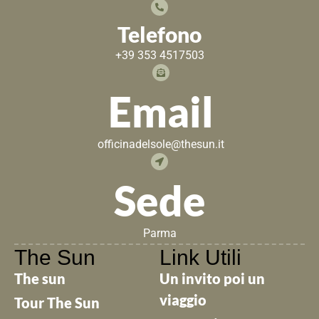
Telefono
+39 353 4517503
Email
officinadelsole@thesun.it
Sede
Parma
The Sun
Link Utili
The sun
Un invito poi un
viaggio
Tour The Sun