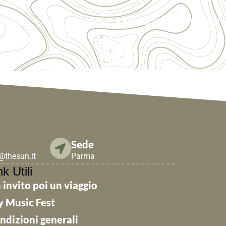
to 2026
Cosa puoi fare TU!
Contattaci
THE SUN
Sede
e@thesun.it
Parma
nk Utili
 invito poi un viaggio
y Music Fest
ndizioni generali