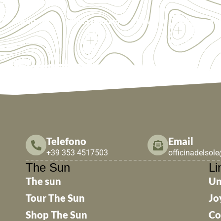
Chi Siamo
Cosa facciamo
News
Tesseramen
Telefono
Email
+39 353 4517503
officinadelsol
The Sun
Li
The sun
Un
Tour The Sun
Jo
Shop The Sun
Co