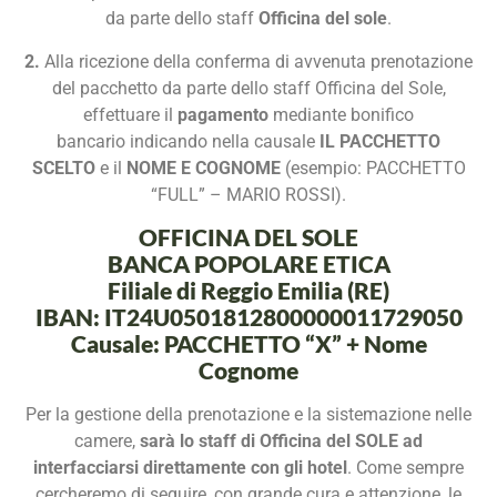
da parte dello staff
Officina del sole
.
2.
Alla ricezione della conferma di avvenuta prenotazione
del pacchetto da parte dello staff Officina del Sole,
effettuare il
pagamento
mediante bonifico
bancario indicando nella causale
IL PACCHETTO
SCELTO
e il
NOME E COGNOME
(esempio: PACCHETTO
“FULL” – MARIO ROSSI).
OFFICINA DEL SOLE
BANCA POPOLARE ETICA
Filiale di Reggio Emilia (RE)
IBAN: IT24U0501812800000011729050
Causale:
PACCHETTO “X”
+ Nome
Cognome
Per la gestione della prenotazione e la sistemazione nelle
camere,
sarà lo staff di Officina del SOLE ad
interfacciarsi direttamente con gli hotel
. Come sempre
cercheremo di seguire, con grande cura e attenzione, le