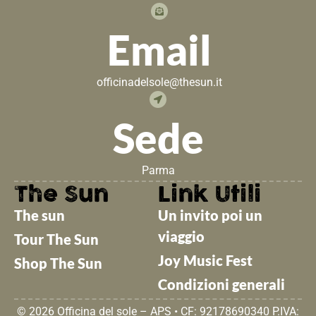
Email
officinadelsole@thesun.it
Sede
Parma
The Sun
Link Utili
The sun
Un invito poi un
viaggio
Tour The Sun
Joy Music Fest
Shop The Sun
Condizioni generali
© 2026 Officina del sole – APS • CF: 92178690340 P.IVA: