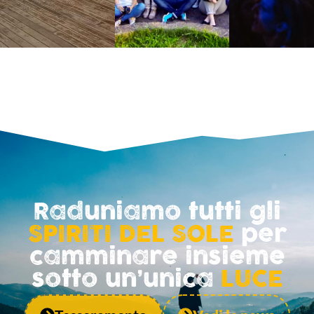
Raduniamo tutti gli
SPIRITI DEL SOLE
per
camminare insieme
sotto un’unica
LUCE