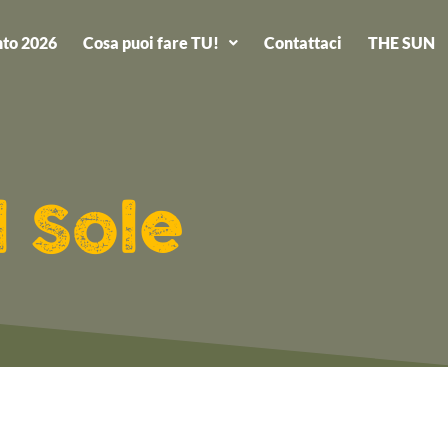
to 2026
Cosa puoi fare TU!
Contattaci
THE SUN
l Sole