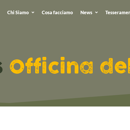
Chi Siamo
Cosa facciamo
News
Tesseramen
s
Officina de