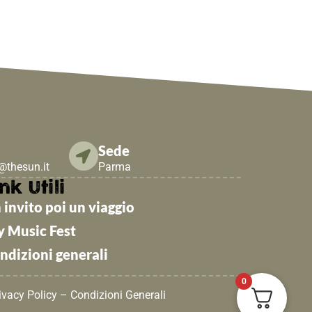
Sede
e@thesun.it
Parma
nk Utili
 invito poi un viaggio
y Music Fest
ndizioni generali
0
ivacy Policy
–
Condizioni Generali