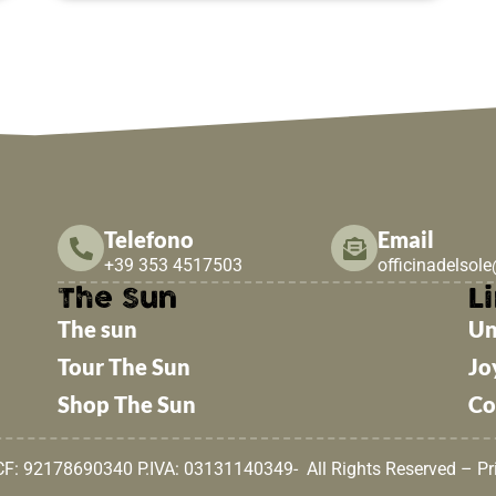
Telefono
Email
+39 353 4517503
officinadelsol
The Sun
Li
The sun
Un
Tour The Sun
Jo
Shop The Sun
Co
 CF: 92178690340 P.IVA: 03131140349- All Rights Reserved –
Pr