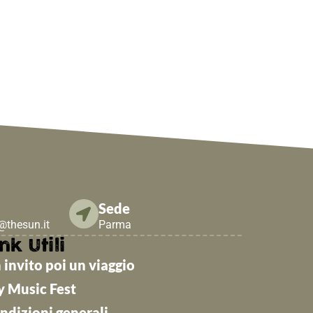
Sede
e@thesun.it
Parma
nk Utili
 invito poi un viaggio
y Music Fest
ndizioni generali