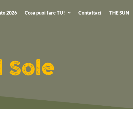
to 2026
Cosa puoi fare TU!
Contattaci
THE SUN
l Sole