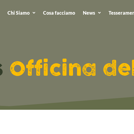
Chi Siamo
Cosa facciamo
News
Tesseramen
s
Officina de