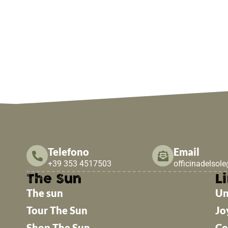
Telefono
Email
+39 353 4517503
officinadelsol
The Sun
Li
The sun
Un
Tour The Sun
Jo
Shop The Sun
Co