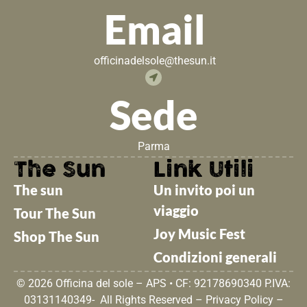
Email
officinadelsole@thesun.it
Sede
Parma
The Sun
Link Utili
The sun
Un invito poi un
viaggio
Tour The Sun
Joy Music Fest
Shop The Sun
Condizioni generali
© 2026 Officina del sole – APS • CF: 92178690340 P.IVA:
03131140349- All Rights Reserved –
Privacy Policy
–