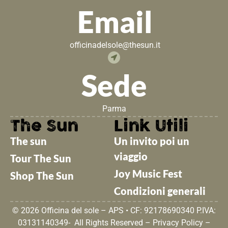
Email
officinadelsole@thesun.it
Sede
Parma
The Sun
Link Utili
The sun
Un invito poi un
viaggio
Tour The Sun
Joy Music Fest
Shop The Sun
Condizioni generali
© 2026 Officina del sole – APS • CF: 92178690340 P.IVA:
03131140349- All Rights Reserved –
Privacy Policy
–