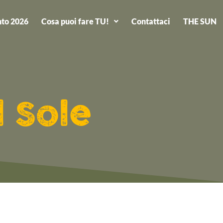
to 2026
Cosa puoi fare TU!
Contattaci
THE SUN
l Sole