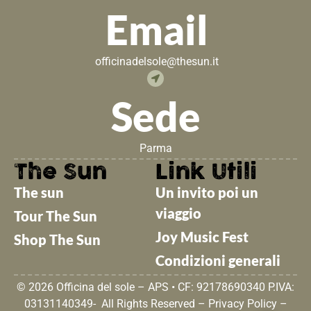
Email
officinadelsole@thesun.it
Sede
Parma
The Sun
Link Utili
The sun
Un invito poi un
viaggio
Tour The Sun
Joy Music Fest
Shop The Sun
Condizioni generali
© 2026 Officina del sole – APS • CF: 92178690340 P.IVA:
03131140349- All Rights Reserved –
Privacy Policy
–